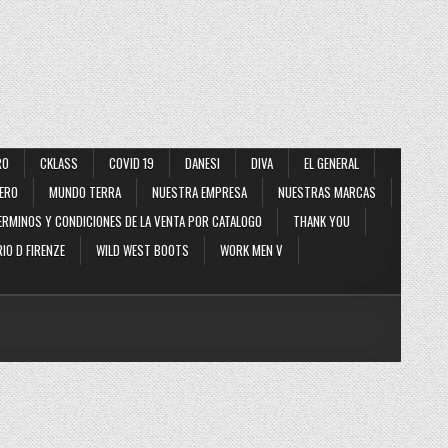
RO
CKLASS
COVID 19
DANESI
DIVA
EL GENERAL
ERO
MUNDO TERRA
NUESTRA EMPRESA
NUESTRAS MARCAS
ERMINOS Y CONDICIONES DE LA VENTA POR CATALOGO
THANK YOU
IO D FIRENZE
WILD WEST BOOTS
WORK MEN V