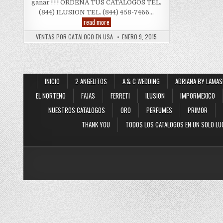
ganar ! ! ! ORDENA TUS CATALOGOS TEL.
(844) ILUSION TEL. (844) 458-7466…
Catalogo
read more
Ilusion
VENTAS POR CATALOGO EN USA
ENERO 9, 2015
INICIO
2 ANGELITOS
A & C WEDDING
ADRIANA BY LAMAS
EL NORTENO
FAJAS
FERRETI
ILUSION
IMPORMEXICO
NUESTROS CATALOGOS
ORO
PERFUMES
PRIMOR
THANK YOU
TODOS LOS CATALOGOS EN UN SOLO LU