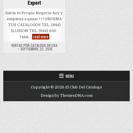
Expert
Inicia tu Propio Negocio hoy y
empieza a ganar ! ! ! ORDENA
TUS CATALOGOS TEL. (844)
ILUSION TEL. (844) 458-
Kit
read more
7466…
Vendedora
Ilusion
VENTAS POR CATALOGO EN USA
Expert
SEPTIEMBRE 22, 2015
MENU
Copyright © 2026 El Club Del Catalogo
Design by ThemesDNA.com