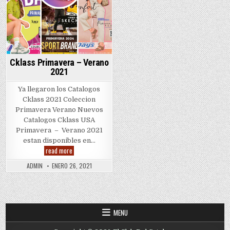
Cklass Primavera – Verano
2021
Ya llegaron los Catalogos
Cklass 2021 Coleccion
Primavera Verano Nuevos
Catalogos Cklass USA
Primavera – Verano 2021
estan disponibles en…
Cklass
read more
Primavera
–
ADMIN
ENERO 26, 2021
Verano
2021
MENU