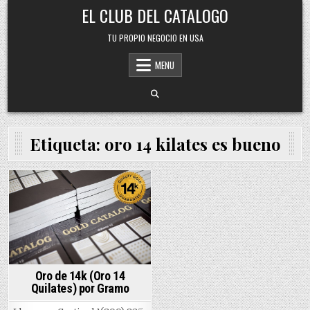
Skip
EL CLUB DEL CATALOGO
to
content
TU PROPIO NEGOCIO EN USA
MENU
Etiqueta:
oro 14 kilates es bueno
Posted
in
Oro de 14k (Oro 14
Quilates) por Gramo