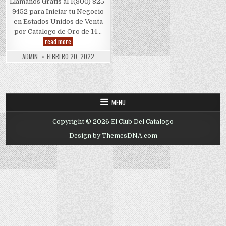
Llamanos Gratis al 1(800) 825-
9452 para Iniciar tu Negocio
en Estados Unidos de Venta
por Catalogo de Oro de 14…
Oro
read more
de
14k
ADMIN
FEBRERO 20, 2022
(Oro
14
Quilates)
por
Gramo
MENU
Copyright © 2026 El Club Del Catalogo
Design by ThemesDNA.com