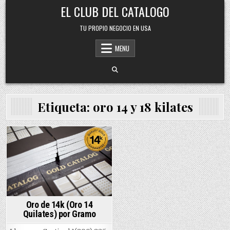
Skip
EL CLUB DEL CATALOGO
to
content
TU PROPIO NEGOCIO EN USA
MENU
Etiqueta:
oro 14 y 18 kilates
Posted
in
Oro de 14k (Oro 14
Quilates) por Gramo