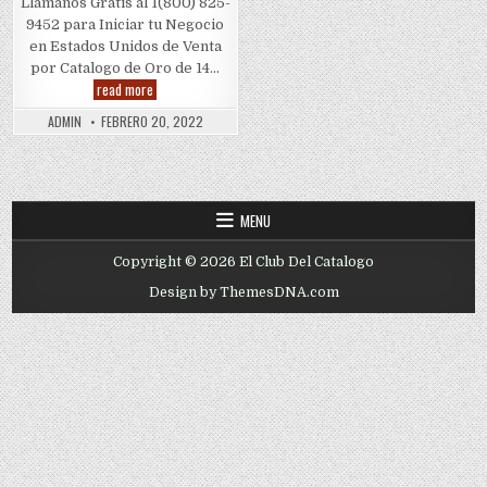
Llamanos Gratis al 1(800) 825-
9452 para Iniciar tu Negocio
en Estados Unidos de Venta
por Catalogo de Oro de 14…
Oro
read more
de
14k
ADMIN
FEBRERO 20, 2022
(Oro
14
Quilates)
por
Gramo
MENU
Copyright © 2026 El Club Del Catalogo
Design by ThemesDNA.com