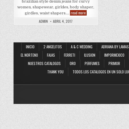
brazilian style denim jeans for curvy
women, shapewear, girldes, body shaper,
Push
read more
girdles, waist shapers….
Up
Jeans
ADMIN
ABRIL 4, 2017
INICIO
2 ANGELITOS
A & C WEDDING
ADRIANA BY LAMAS
EL NORTENO
FAJAS
FERRETI
ILUSION
IMPORMEXICO
NUESTROS CATALOGOS
ORO
PERFUMES
PRIMOR
THANK YOU
TODOS LOS CATALOGOS EN UN SOLO LU