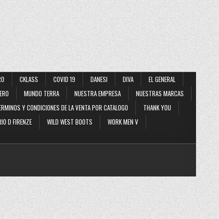
RO
CKLASS
COVID 19
DANESI
DIVA
EL GENERAL
ERO
MUNDO TERRA
NUESTRA EMPRESA
NUESTRAS MARCAS
ERMINOS Y CONDICIONES DE LA VENTA POR CATALOGO
THANK YOU
IO D FIRENZE
WILD WEST BOOTS
WORK MEN V