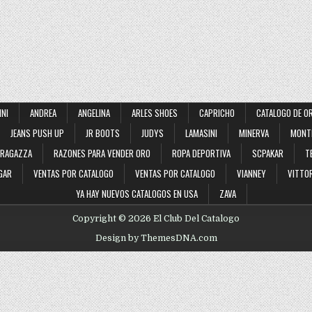
INI
ANDREA
ANGELINA
ARLES SHOES
CAPRICHO
CATALOGO DE O
JEANS PUSH UP
JR BOOTS
JUDYS
LAMASINI
MINERVA
MONT
RAGAZZA
RAZONES PARA VENDER ORO
ROPA DEPORTIVA
SCPAKAR
T
GAR
VENTAS POR CATALOGO
VENTAS POR CATALOGO
VIANNEY
VITTOR
YA HAY NUEVOS CATALOGOS EN USA
ZAVA
Copyright © 2026 El Club Del Catalogo
Design by ThemesDNA.com