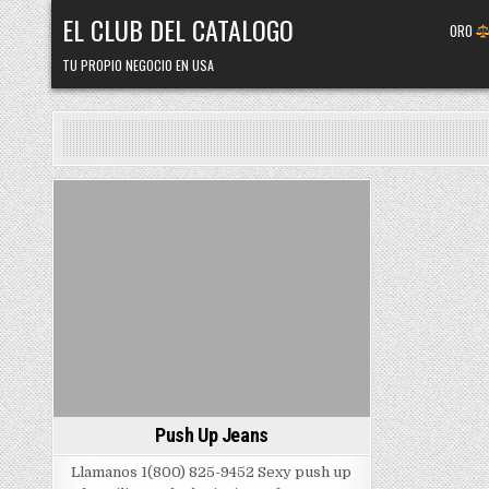
Skip
EL CLUB DEL CATALOGO
ORO
to
content
TU PROPIO NEGOCIO EN USA
Posted
in
Push Up Jeans
Llamanos 1(800) 825-9452 Sexy push up