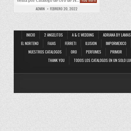
read more
Venta por Catalogo de Oro de 14…
de
14k
ADMIN
FEBRERO 20, 2022
(Oro
14
Quilates)
por
Gramo
INICIO
2 ANGELITOS
A & C WEDDING
ADRIANA BY LAMAS
EL NORTENO
FAJAS
FERRETI
ILUSION
IMPORMEXICO
NUESTROS CATALOGOS
ORO
PERFUMES
PRIMOR
THANK YOU
TODOS LOS CATALOGOS EN UN SOLO LU