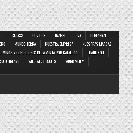
RO
CKLASS
COVID 19
DANESI
DIVA
EL GENERAL
ERO
MUNDO TERRA
NUESTRA EMPRESA
NUESTRAS MARCAS
ERMINOS Y CONDICIONES DE LA VENTA POR CATALOGO
THANK YOU
IO D FIRENZE
WILD WEST BOOTS
WORK MEN V