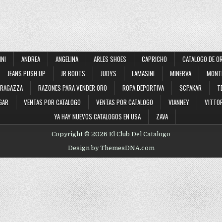
INI
ANDREA
ANGELINA
ARLES SHOES
CAPRICHO
CATALOGO DE O
JEANS PUSH UP
JR BOOTS
JUDYS
LAMASINI
MINERVA
MONT
RAGAZZA
RAZONES PARA VENDER ORO
ROPA DEPORTIVA
SCPAKAR
T
GAR
VENTAS POR CATALOGO
VENTAS POR CATALOGO
VIANNEY
VITTOR
YA HAY NUEVOS CATALOGOS EN USA
ZAVA
Copyright © 2026 El Club Del Catalogo
Design by ThemesDNA.com