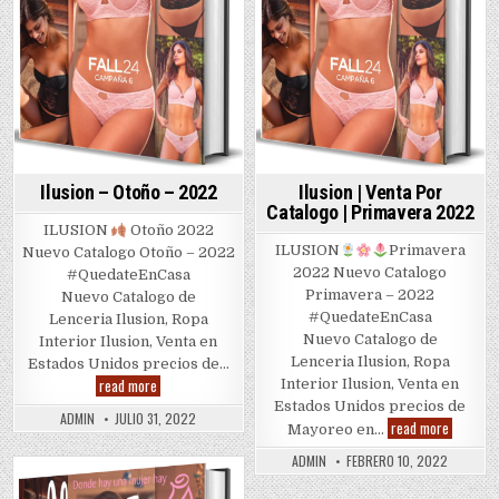
Ilusion – Otoño – 2022
Ilusion | Venta Por
Catalogo | Primavera 2022
ILUSION
Otoño 2022
ILUSION
Primavera
Nuevo Catalogo Otoño – 2022
2022 Nuevo Catalogo
#QuedateEnCasa
Primavera – 2022
Nuevo Catalogo de
#QuedateEnCasa
Lenceria Ilusion, Ropa
Nuevo Catalogo de
Interior Ilusion, Venta en
Lenceria Ilusion, Ropa
Estados Unidos precios de…
Ilusion
read more
Interior Ilusion, Venta en
–
Estados Unidos precios de
Otoño
ADMIN
JULIO 31, 2022
Ilusion
–
read more
Mayoreo en…
|
2022
Venta
ADMIN
FEBRERO 10, 2022
Por
Catalogo
Posted