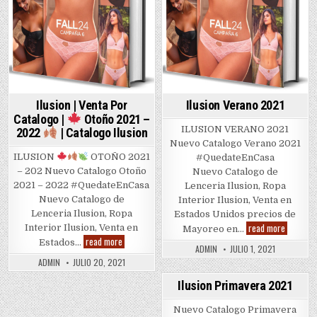
Ilusion | Venta Por
Ilusion Verano 2021
Catalogo |
Otoño 2021 –
ILUSION VERANO 2021
2022
| Catalogo Ilusion
Nuevo Catalogo Verano 2021
ILUSION
OTOÑO 2021
#QuedateEnCasa
– 202 Nuevo Catalogo Otoño
Nuevo Catalogo de
2021 – 2022 #QuedateEnCasa
Lenceria Ilusion, Ropa
Nuevo Catalogo de
Interior Ilusion, Venta en
Lenceria Ilusion, Ropa
Estados Unidos precios de
Ilusion
read more
Interior Ilusion, Venta en
Mayoreo en…
Verano
Ilusion
read more
Estados…
2021
|
ADMIN
JULIO 1, 2021
Venta
ADMIN
JULIO 20, 2021
Por
Catalogo
Ilusion Primavera 2021
|
Posted
Otoño
Nuevo Catalogo Primavera
2021
in