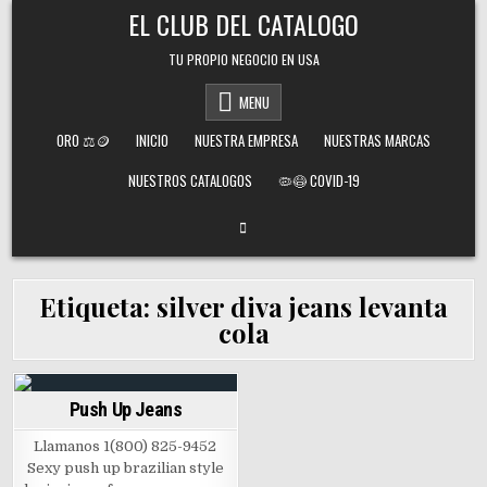
Skip
EL CLUB DEL CATALOGO
to
content
TU PROPIO NEGOCIO EN USA
MENU
ORO ⚖️🪙
INICIO
NUESTRA EMPRESA
NUESTRAS MARCAS
NUESTROS CATALOGOS
🦠😷 COVID-19
Etiqueta:
silver diva jeans levanta
cola
Push Up Jeans
Posted
in
Llamanos 1(800) 825-9452
Sexy push up brazilian style