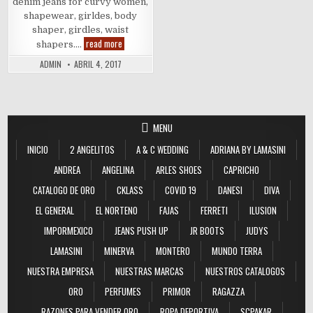
denim jeans for curvy women,
shapewear, girldes, body
shaper, girdles, waist
Push
read more
shapers….
Up
Jeans
ADMIN
ABRIL 4, 2017
MENU
INICIO
2 ANGELITOS
A & C WEDDING
ADRIANA BY LAMASINI
ANDREA
ANGELINA
ARLES SHOES
CAPRICHO
CATALOGO DE ORO
CKLASS
COVID 19
DANESI
DIVA
EL GENERAL
EL NORTENO
FAJAS
FERRETI
ILUSION
IMPORMEXICO
JEANS PUSH UP
JR BOOTS
JUDYS
LAMASINI
MINERVA
MONTERO
MUNDO TERRA
NUESTRA EMPRESA
NUESTRAS MARCAS
NUESTROS CATALOGOS
ORO
PERFUMES
PRIMOR
RAGAZZA
RAZONES PARA VENDER ORO
ROPA DEPORTIVA
SCPAKAR