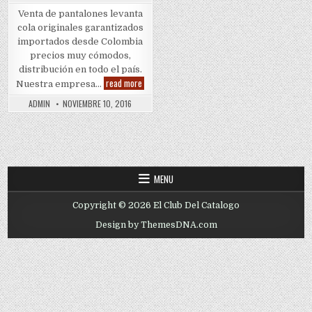
Venta de pantalones levanta
cola originales garantizados
importados desde Colombia
precios muy cómodos,
distribución en todo el país.
Jeans
read more
Nuestra empresa…
Push
Up
ADMIN
NOVIEMBRE 10, 2016
Colombian
1(800)
825-
9452
MENU
Copyright © 2026 El Club Del Catalogo
Design by ThemesDNA.com