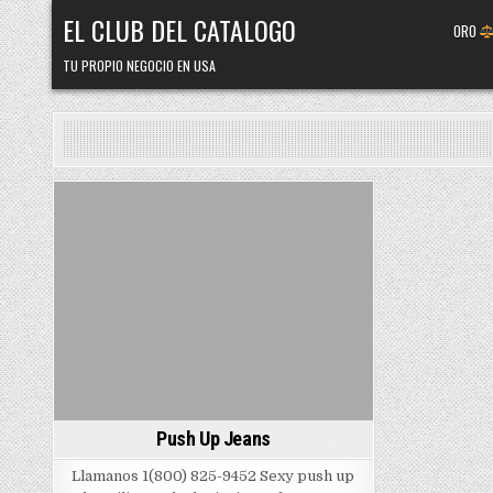
Skip
EL CLUB DEL CATALOGO
ORO
to
content
TU PROPIO NEGOCIO EN USA
Posted
in
Push Up Jeans
Llamanos 1(800) 825-9452 Sexy push up