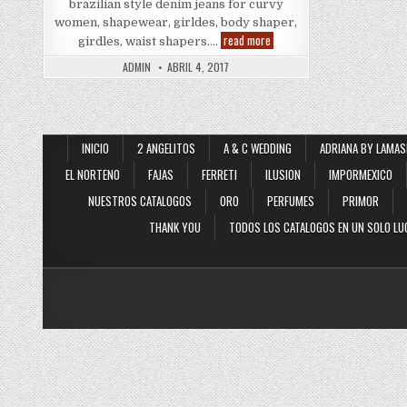
brazilian style denim jeans for curvy
women, shapewear, girldes, body shaper,
Push
read more
girdles, waist shapers….
Up
Jeans
ADMIN
ABRIL 4, 2017
INICIO
2 ANGELITOS
A & C WEDDING
ADRIANA BY LAMAS
EL NORTENO
FAJAS
FERRETI
ILUSION
IMPORMEXICO
NUESTROS CATALOGOS
ORO
PERFUMES
PRIMOR
THANK YOU
TODOS LOS CATALOGOS EN UN SOLO LU