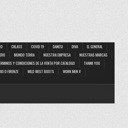
RO
CKLASS
COVID 19
DANESI
DIVA
EL GENERAL
ERO
MUNDO TERRA
NUESTRA EMPRESA
NUESTRAS MARCAS
ERMINOS Y CONDICIONES DE LA VENTA POR CATALOGO
THANK YOU
IO D FIRENZE
WILD WEST BOOTS
WORK MEN V