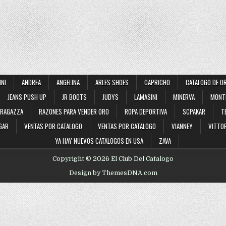
INI
ANDREA
ANGELINA
ARLES SHOES
CAPRICHO
CATALOGO DE O
JEANS PUSH UP
JR BOOTS
JUDYS
LAMASINI
MINERVA
MONT
RAGAZZA
RAZONES PARA VENDER ORO
ROPA DEPORTIVA
SCPAKAR
T
GAR
VENTAS POR CATALOGO
VENTAS POR CATALOGO
VIANNEY
VITTOR
YA HAY NUEVOS CATALOGOS EN USA
ZAVA
Copyright © 2026 El Club Del Catalogo
Design by ThemesDNA.com