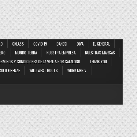
RO
CKLASS
COVID 19
DANESI
DIVA
EL GENERAL
ERO
MUNDO TERRA
NUESTRA EMPRESA
NUESTRAS MARCAS
ERMINOS Y CONDICIONES DE LA VENTA POR CATALOGO
THANK YOU
IO D FIRENZE
WILD WEST BOOTS
WORK MEN V