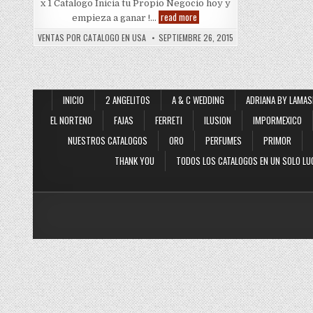
x 1 Catalogo Inicia tu Propio Negocio hoy y
Vittorio
read more
empieza a ganar !…
D
Firenze
VENTAS POR CATALOGO EN USA
SEPTIEMBRE 26, 2015
2016
INICIO
2 ANGELITOS
A & C WEDDING
ADRIANA BY LAMAS
EL NORTENO
FAJAS
FERRETI
ILUSION
IMPORMEXICO
NUESTROS CATALOGOS
ORO
PERFUMES
PRIMOR
THANK YOU
TODOS LOS CATALOGOS EN UN SOLO LU