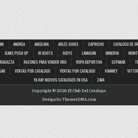
INI
ANDREA
ANGELINA
ARLES SHOES
CAPRICHO
CATALOGO DE O
JEANS PUSH UP
JR BOOTS
JUDYS
LAMASINI
MINERVA
MONT
RAGAZZA
RAZONES PARA VENDER ORO
ROPA DEPORTIVA
SCPAKAR
T
GAR
VENTAS POR CATALOGO
VENTAS POR CATALOGO
VIANNEY
VITTOR
YA HAY NUEVOS CATALOGOS EN USA
ZAVA
Copyright © 2026 El Club Del Catalogo
Design by ThemesDNA.com