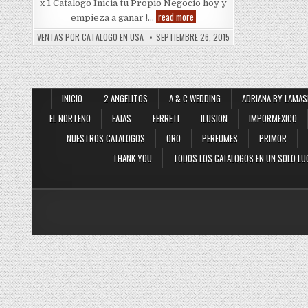
x 1 Catalogo Inicia tu Propio Negocio hoy y
Vittorio
read more
empieza a ganar !…
D
Firenze
VENTAS POR CATALOGO EN USA
SEPTIEMBRE 26, 2015
2016
INICIO
2 ANGELITOS
A & C WEDDING
ADRIANA BY LAMAS
EL NORTENO
FAJAS
FERRETI
ILUSION
IMPORMEXICO
NUESTROS CATALOGOS
ORO
PERFUMES
PRIMOR
THANK YOU
TODOS LOS CATALOGOS EN UN SOLO LU