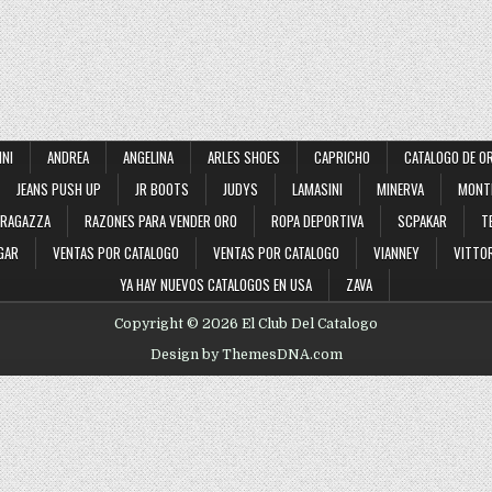
INI
ANDREA
ANGELINA
ARLES SHOES
CAPRICHO
CATALOGO DE O
JEANS PUSH UP
JR BOOTS
JUDYS
LAMASINI
MINERVA
MONT
RAGAZZA
RAZONES PARA VENDER ORO
ROPA DEPORTIVA
SCPAKAR
T
GAR
VENTAS POR CATALOGO
VENTAS POR CATALOGO
VIANNEY
VITTOR
YA HAY NUEVOS CATALOGOS EN USA
ZAVA
Copyright © 2026 El Club Del Catalogo
Design by ThemesDNA.com