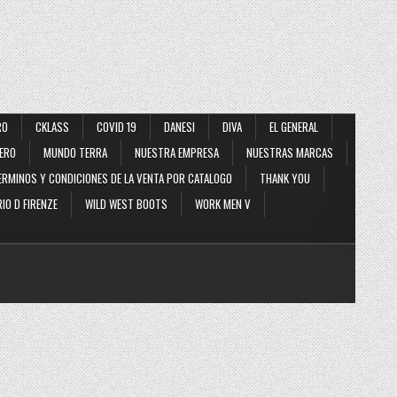
RO
CKLASS
COVID 19
DANESI
DIVA
EL GENERAL
ERO
MUNDO TERRA
NUESTRA EMPRESA
NUESTRAS MARCAS
ERMINOS Y CONDICIONES DE LA VENTA POR CATALOGO
THANK YOU
IO D FIRENZE
WILD WEST BOOTS
WORK MEN V