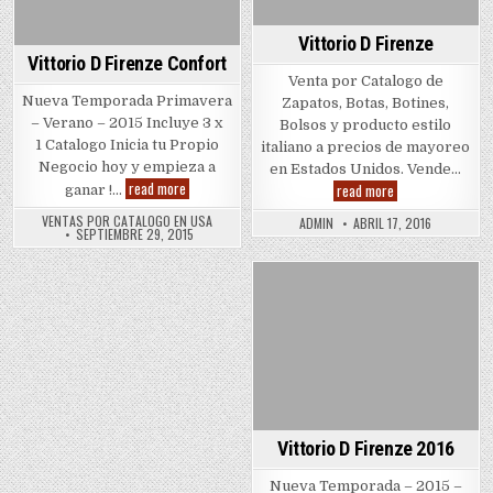
Vittorio D Firenze
Vittorio D Firenze Confort
Venta por Catalogo de
Nueva Temporada Primavera
Zapatos, Botas, Botines,
– Verano – 2015 Incluye 3 x
Bolsos y producto estilo
1 Catalogo Inicia tu Propio
italiano a precios de mayoreo
Negocio hoy y empieza a
en Estados Unidos. Vende…
Vittorio
read more
Vittorio
read more
ganar !…
D
D
Firenze
Firenze
VENTAS POR CATALOGO EN USA
ADMIN
ABRIL 17, 2016
Confort
SEPTIEMBRE 29, 2015
Posted
in
Vittorio D Firenze 2016
Nueva Temporada – 2015 –