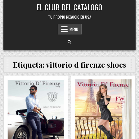
Skip
EL CLUB DEL CATALOGO
to
content
TU PROPIO NEGOCIO EN USA
MENU
Etiqueta:
vittorio d firenze shoes
Posted
Posted
in
in