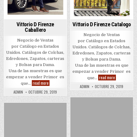
Vittorio D Firenze Catalogo
Vittorio D Firenze
Caballero
Negocio de Ventas
Negocio de Ventas
por Catálogo en Estados
por Catálogo en Estados
Unidos. Catálogos de Colchas,
Unidos. Catálogos de Colchas,
Edredones, Zapatos, carteras
Edredones, Zapatos, carteras
y Bolsas para Dama.
y Bolsas para Dama.
Una de las muestras es que
Una de las muestras es que
empezar a vender Primor es
Vittorio
read more
empezar a vender Primor es
que…
D
Vittorio
read more
que…
Firenze
D
ADMIN
OCTUBRE 29, 2019
Catalogo
Firenze
ADMIN
OCTUBRE 29, 2019
Caballero
Posted
Posted
in
in