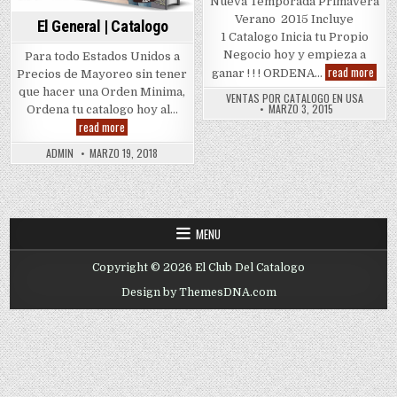
Nueva Temporada Primavera
Verano 2015 Incluye
El General | Catalogo
1 Catalogo Inicia tu Propio
Negocio hoy y empieza a
Para todo Estados Unidos a
Cata
read more
ganar ! ! ! ORDENA…
Precios de Mayoreo sin tener
El
Gene
que hacer una Orden Minima,
VENTAS POR CATALOGO EN USA
Boot
MARZO 3, 2015
Ordena tu catalogo hoy al…
El
read more
General
|
ADMIN
MARZO 19, 2018
Catalogo
MENU
Copyright © 2026 El Club Del Catalogo
Design by ThemesDNA.com