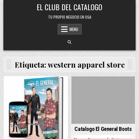
Skip
EL CLUB DEL CATALOGO
to
content
TU PROPIO NEGOCIO EN USA
MENU
Etiqueta:
western apparel store
Posted
Posted
in
in
Catalogo El General Boots