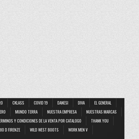
RO
CKLASS
COVID 19
DANESI
DIVA
EL GENERAL
ERO
MUNDO TERRA
NUESTRA EMPRESA
NUESTRAS MARCAS
ERMINOS Y CONDICIONES DE LA VENTA POR CATALOGO
THANK YOU
IO D FIRENZE
WILD WEST BOOTS
WORK MEN V