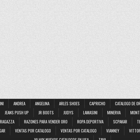
INI
ANDREA
ANGELINA
ARLES SHOES
CAPRICHO
CATALOGO DE O
JEANS PUSH UP
JR BOOTS
JUDYS
LAMASINI
MINERVA
MONT
RAGAZZA
RAZONES PARA VENDER ORO
ROPA DEPORTIVA
SCPAKAR
T
GAR
VENTAS POR CATALOGO
VENTAS POR CATALOGO
VIANNEY
VITTOR
YA HAY NUEVOS CATALOGOS EN USA
ZAVA