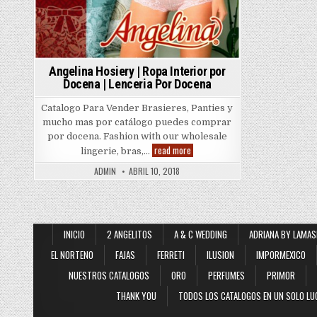
Angelina Hosiery | Ropa Interior por
Docena | Lenceria Por Docena
Catalogo Para Vender Brasieres, Panties y
mucho mas por catálogo puedes comprar
por docena. Fashion with our wholesale
Angelina
read more
lingerie, bras,…
Hosiery
|
ADMIN
ABRIL 10, 2018
Ropa
Interior
por
Docena
|
Lenceria
Por
INICIO
2 ANGELITOS
A & C WEDDING
ADRIANA BY LAMAS
Docena
EL NORTENO
FAJAS
FERRETI
ILUSION
IMPORMEXICO
NUESTROS CATALOGOS
ORO
PERFUMES
PRIMOR
THANK YOU
TODOS LOS CATALOGOS EN UN SOLO LU