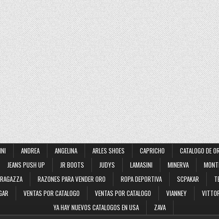
INI
ANDREA
ANGELINA
ARLES SHOES
CAPRICHO
CATALOGO DE O
JEANS PUSH UP
JR BOOTS
JUDYS
LAMASINI
MINERVA
MONT
RAGAZZA
RAZONES PARA VENDER ORO
ROPA DEPORTIVA
SCPAKAR
T
GAR
VENTAS POR CATALOGO
VENTAS POR CATALOGO
VIANNEY
VITTOR
YA HAY NUEVOS CATALOGOS EN USA
ZAVA