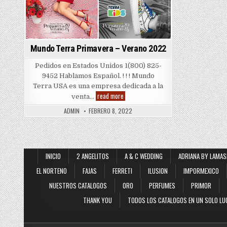
Mundo Terra Primavera – Verano 2022
Pedidos en Estados Unidos 1(800) 825-
9452 Hablamos Español. ! ! ! Mundo
Terra USA es una empresa dedicada a la
Mundo
read more
venta…
Terra
Primavera
ADMIN
FEBRERO 8, 2022
–
Verano
2022
INICIO
2 ANGELITOS
A & C WEDDING
ADRIANA BY LAMAS
EL NORTENO
FAJAS
FERRETI
ILUSION
IMPORMEXICO
NUESTROS CATALOGOS
ORO
PERFUMES
PRIMOR
THANK YOU
TODOS LOS CATALOGOS EN UN SOLO LU