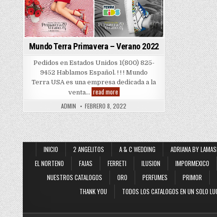
Mundo Terra Primavera – Verano 2022
Pedidos en Estados Unidos 1(800) 825-
9452 Hablamos Español. ! ! ! Mundo
Terra USA es una empresa dedicada a la
Mundo
read more
venta…
Terra
Primavera
ADMIN
FEBRERO 8, 2022
–
Verano
2022
INICIO
2 ANGELITOS
A & C WEDDING
ADRIANA BY LAMAS
EL NORTENO
FAJAS
FERRETI
ILUSION
IMPORMEXICO
NUESTROS CATALOGOS
ORO
PERFUMES
PRIMOR
THANK YOU
TODOS LOS CATALOGOS EN UN SOLO LU