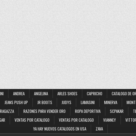
INI
ANDREA
ANGELINA
ARLES SHOES
CAPRICHO
CATALOGO DE O
JEANS PUSH UP
JR BOOTS
JUDYS
LAMASINI
MINERVA
MONT
RAGAZZA
RAZONES PARA VENDER ORO
ROPA DEPORTIVA
SCPAKAR
T
GAR
VENTAS POR CATALOGO
VENTAS POR CATALOGO
VIANNEY
VITTOR
YA HAY NUEVOS CATALOGOS EN USA
ZAVA