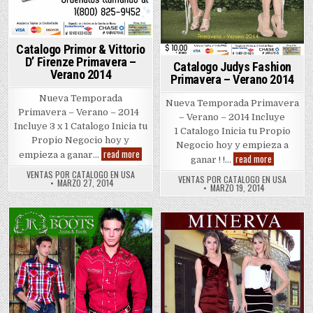
Catalogo Primor & Vittorio
D’ Firenze Primavera –
Catalogo Judys Fashion
Verano 2014
Primavera – Verano 2014
Nueva Temporada
Nueva Temporada Primavera
Primavera – Verano – 2014
– Verano – 2014 Incluye
Incluye 3 x 1 Catalogo Inicia tu
1 Catalogo Inicia tu Propio
Propio Negocio hoy y
Negocio hoy y empieza a
Catalogo
read more
empieza a ganar…
Catalogo
read more
ganar ! !…
Primor
Judys
&
VENTAS POR CATALOGO EN USA
Fashion
Vittorio
VENTAS POR CATALOGO EN USA
MARZO 27, 2014
Primavera
MARZO 19, 2014
D’
–
Firenze
Verano
Primavera
2014
–
Verano
Posted
2014
Posted
in
in