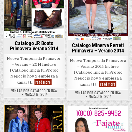
Catalogo JR Boots
Catalogo Minerva Ferreti
Primavera Verano 2014
Primavera – Verano 2014
Nueva Temporada Primaver
Nueva Temporada Primavera
– Verano – 2014 Incluye
– Verano 2014 Incluye
1 Catalogo Inicia tu Propio
1 Catalogo Inicia tu Propio
Negocio hoy y empieza a
Negocio hoy y empieza a
Catalogo
read more
ganar ! !…
Catalogo
read more
ganar ! ! !…
JR
Minerva
Boots
VENTAS POR CATALOGO EN USA
Ferreti
Primavera
VENTAS POR CATALOGO EN USA
MARZO 19, 2014
Primavera
MARZO 19, 2014
Verano
–
2014
Verano
2014
Posted
Posted
in
in