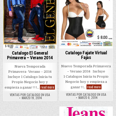
Catalogo Fajate Virtual
Catalogo El General
Fajas
Primavera – Verano 2014
Nuevo Temporada Primavera
Nueva Temporada
– Verano 2014 Incluye
Primavera- Verano – 2014
1 Catalogos Inicia tu Propio
Incluye 1 Catalogo Inicia tu
Negocio hoy y empieza a
Propio Negocio hoy y
Catalogo
read more
Catalogo
read more
ganar ! !…
empieza a ganar ! ! !…
Fajate
El
Virtual
General
VENTAS POR CATALOGO EN USA
VENTAS POR CATALOGO EN USA
Fajas
Primavera
MARZO 8, 2014
MARZO 19, 2014
–
Verano
2014
Posted