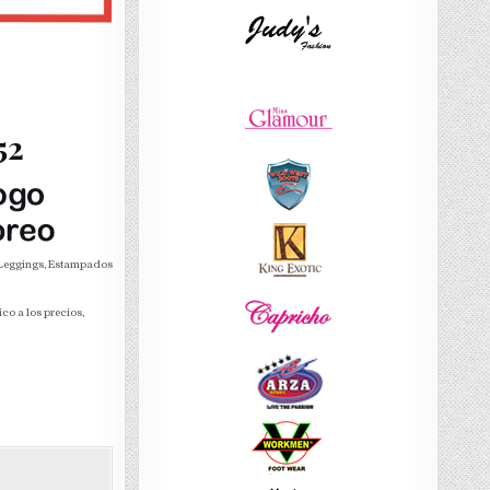
52
, Leggings, Estampados
co a los precios,