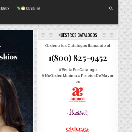
ALOGOS
COVID-19
NUESTROS CATALOGOS
Ordena tus Catalogos llamando al
1(800) 825-9452
#VentaPorCatalogo
#NoOrdenMinima
#PreciosDeMayor
eo