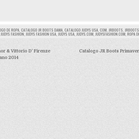
OGO DE ROPA
,
CATALOGO JR BOOTS DAMA
,
CATALOGO JUDYS USA
,
COM
,
JRBOOTS
,
JRBOOTS
,
JUDYS FASHION
,
JUDYS FASHION USA
,
JUDYS USA
,
JUDYS.COM
,
JUDYSFASHION.COM
,
ROPA D
ión
or & Vittorio D’ Firenze
Catalogo JR Boots Primave
ano 2014