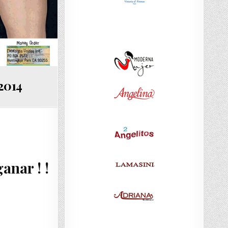
2014
anar ! !