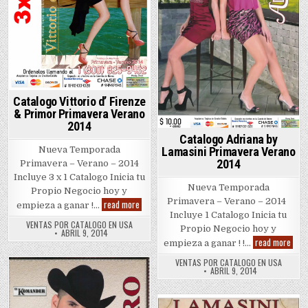
Catalogo Vittorio d’ Firenze
& Primor Primavera Verano
2014
Catalogo Adriana by
Lamasini Primavera Verano
Nueva Temporada
2014
Primavera – Verano – 2014
Incluye 3 x 1 Catalogo Inicia tu
Nueva Temporada
Propio Negocio hoy y
Primavera – Verano – 2014
Catalogo
read more
empieza a ganar !…
Vittorio
Incluye 1 Catalogo Inicia tu
d’
VENTAS POR CATALOGO EN USA
Propio Negocio hoy y
Firenze
ABRIL 9, 2014
&
Cata
read more
empieza a ganar ! !…
Primor
Adri
Primavera
by
VENTAS POR CATALOGO EN USA
Verano
Lama
ABRIL 9, 2014
2014
Prim
Posted
Vera
2014
in