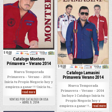
Posted
in
Catalogo Montero
Primavera – Verano 2014
Catalogo Lamasini
Nueva Temporada
Primavera Verano 2014
Primavera – Verano – 2014
Inicia tu Propio Negocio hoy y
Nueva Temporada
empieza a ganar ! ! ! Inicia tu…
Primavera – Verano – 2014
Catalogo
read more
Montero
Incluye 1 Catalogo Inicia tu
Primavera
VENTAS POR CATALOGO EN USA
Propio Negocio hoy y
–
ABRIL 9, 2014
Verano
Cata
read more
empieza a ganar ! !…
2014
Lama
Prim