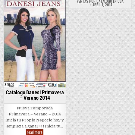
VENTAS POR CATALOGO EN USA
Vera
ABRIL 1, 2014
2014
Posted
in
Catalogo Danesi Primavera
– Verano 2014
Nueva Temporada
Primavera – Verano – 2014
Inicia tu Propio Negocio hoy y
empieza a ganar ! ! ! Inicia tu…
Catalogo
read more