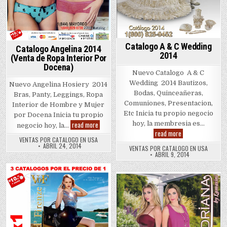
Catalogo A & C Wedding
Catalogo Angelina 2014
2014
(Venta de Ropa Interior Por
Docena)
Nuevo Catalogo A & C
Wedding 2014 Bautizos,
Nuevo Angelina Hosiery 2014
Bodas, Quinceañeras,
Bras, Panty, Leggings, Ropa
Comuniones, Presentacion,
Interior de Hombre y Mujer
Etc Inicia tu propio negocio
por Docena Inicia tu propio
Catalogo
read more
hoy, la membresia es…
negocio hoy, la…
Angelina
Catalogo
read more
2014
A
VENTAS POR CATALOGO EN USA
(Venta
&
ABRIL 24, 2014
VENTAS POR CATALOGO EN USA
de
C
ABRIL 9, 2014
Ropa
Wedding
Interior
2014
Por
Docena)
Posted
Posted
in
in