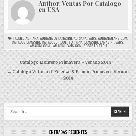
Author:
Ventas Por Catalogo
en USA
TAGGED
ADRIANA
,
ADRIANA BY LAMASINI
,
ADRIANA JEANS
,
ADRIANAJEANS.COM
,
CATALOG LAMASINI
,
CATALOGO ROBERTO TAPIA
,
LAMASINI
,
LAMASINI JEANS
,
LAMASINI.COM
,
LAMASINIJEANS.COM
,
ROBERTO TAPIA
Navegación
Catalogo Montero Primavera – Verano 2014 →
de
← Catalogo Vittorio d’ Firenze & Primor Primavera Verano
entradas
2014
Search
for:
ENTRADAS RECIENTES