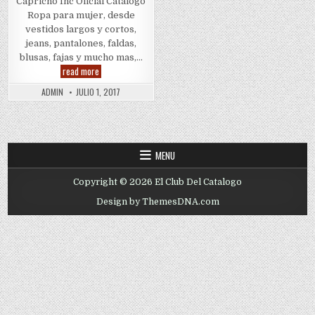
Capricho Inc Oficial Catalogo
Ropa para mujer, desde
vestidos largos y cortos,
jeans, pantalones, faldas,
blusas, fajas y mucho mas,…
Capricho
read more
Volumen
12
ADMIN
JULIO 1, 2017
MENU
Copyright © 2026 El Club Del Catalogo
Design by ThemesDNA.com