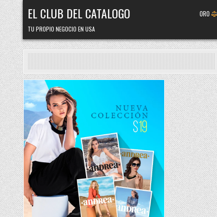
Skip
EL CLUB DEL CATALOGO
ORO
to
content
TU PROPIO NEGOCIO EN USA
Posted
in