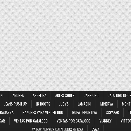
INI
ANDREA
ANGELINA
ARLES SHOES
CAPRICHO
CATALOGO DE O
JEANS PUSH UP
JR BOOTS
JUDYS
LAMASINI
MINERVA
MONT
RAGAZZA
RAZONES PARA VENDER ORO
ROPA DEPORTIVA
SCPAKAR
T
GAR
VENTAS POR CATALOGO
VENTAS POR CATALOGO
VIANNEY
VITTOR
YA HAY NUEVOS CATALOGOS EN USA
ZAVA