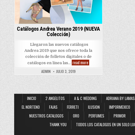
Catálogos Andrea Verano 2019 (NUEVA
Colección)
Llegaron las nuevos catálogos
Andrea 2019 que nos ofrece toda la
colección de folletos digitales o de
Catálogos
read more
catálogos en línea las…
Andrea
Verano
ADMIN
JULIO 3, 2019
2019
(NUEVA
Colección)
INICIO
2 ANGELITOS
A & C WEDDING
ADRIANA BY LAMAS
EL NORTENO
FAJAS
FERRETI
ILUSION
IMPORMEXICO
NUESTROS CATALOGOS
ORO
PERFUMES
PRIMOR
THANK YOU
TODOS LOS CATALOGOS EN UN SOLO LU