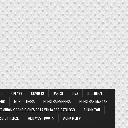
RO
CKLASS
COVID 19
DANESI
DIVA
EL GENERAL
ERO
MUNDO TERRA
NUESTRA EMPRESA
NUESTRAS MARCAS
ERMINOS Y CONDICIONES DE LA VENTA POR CATALOGO
THANK YOU
IO D FIRENZE
WILD WEST BOOTS
WORK MEN V