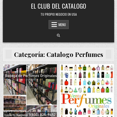
Skip
EL CLUB DEL CATALOGO
to
content
TU PROPIO NEGOCIO EN USA
MENU
Categoría:
Catalogo Perfumes
Posted
Posted
in
in