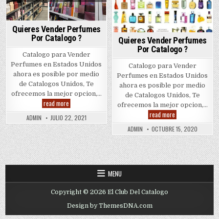
Quieres Vender Perfumes
Por Catalogo ?
Quieres Vender Perfumes
Por Catalogo ?
Catalogo para Vender
Perfumes en Estados Unidos
Catalogo para Vender
ahora es posible por medio
Perfumes en Estados Unidos
de Catalogos Unidos, Te
ahora es posible por medio
ofrecemos la mejor opcion,…
de Catalogos Unidos, Te
Quieres
read more
ofrecemos la mejor opcion,…
Vender
Quieres
read more
Perfumes
ADMIN
JULIO 22, 2021
Vender
Por
Perfumes
Catalogo
ADMIN
OCTUBRE 15, 2020
Por
?
Catalogo
?
MENU
Copyright © 2026 El Club Del Catalogo
Design by ThemesDNA.com