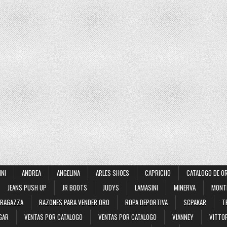
INI
ANDREA
ANGELINA
ARLES SHOES
CAPRICHO
CATALOGO DE O
JEANS PUSH UP
JR BOOTS
JUDYS
LAMASINI
MINERVA
MONT
RAGAZZA
RAZONES PARA VENDER ORO
ROPA DEPORTIVA
SCPAKAR
T
GAR
VENTAS POR CATALOGO
VENTAS POR CATALOGO
VIANNEY
VITTOR