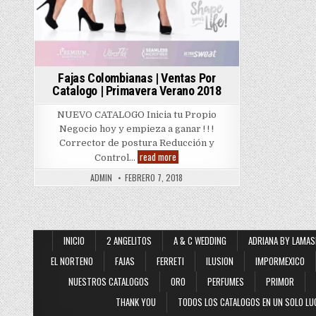
Fajas Colombianas | Ventas Por
Catalogo | Primavera Verano 2018
NUEVO CATALOGO Inicia tu Propio
Negocio hoy y empieza a ganar ! ! !
Corrector de postura Reducción y
Fajas
read more
Control…
Colombianas
|
ADMIN
FEBRERO 7, 2018
Ventas
Por
Catalogo
|
Primavera
Verano
2018
INICIO
2 ANGELITOS
A & C WEDDING
ADRIANA BY LAMAS
EL NORTENO
FAJAS
FERRETI
ILUSION
IMPORMEXICO
NUESTROS CATALOGOS
ORO
PERFUMES
PRIMOR
THANK YOU
TODOS LOS CATALOGOS EN UN SOLO LU