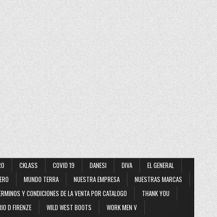
RO
CKLASS
COVID 19
DANESI
DIVA
EL GENERAL
ERO
MUNDO TERRA
NUESTRA EMPRESA
NUESTRAS MARCAS
ERMINOS Y CONDICIONES DE LA VENTA POR CATALOGO
THANK YOU
IO D FIRENZE
WILD WEST BOOTS
WORK MEN V