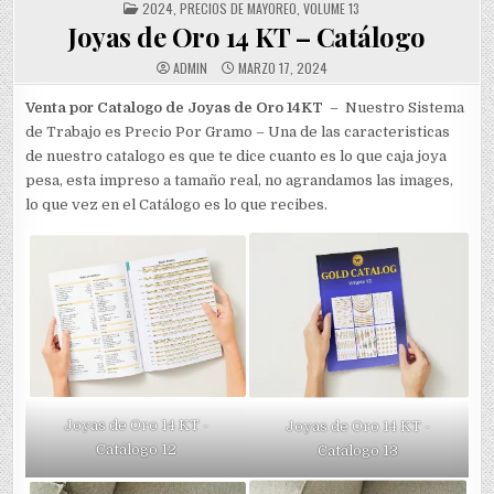
POSTED
2024
,
PRECIOS DE MAYOREO
,
VOLUME 13
IN
Joyas de Oro 14 KT – Catálogo
ADMIN
MARZO 17, 2024
Venta por Catalogo de Joyas de Oro 14KT
– Nuestro Sistema
de Trabajo es Precio Por Gramo – Una de las caracteristicas
de nuestro catalogo es que te dice cuanto es lo que caja joya
pesa, esta impreso a tamaño real, no agrandamos las images,
lo que vez en el Catálogo es lo que recibes.
Joyas de Oro 14 KT -
Joyas de Oro 14 KT -
Catálogo 12
Catálogo 13