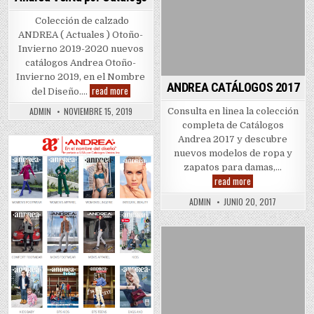
in
Colección de calzado
ANDREA ( Actuales ) Otoño-
Invierno 2019-2020 nuevos
catálogos Andrea Otoño-
Invierno 2019, en el Nombre
ANDREA CATÁLOGOS 2017
Andrea
read more
del Diseño….
Venta
por
ADMIN
NOVIEMBRE 15, 2019
Consulta en linea la colección
Catalogo
completa de Catálogos
Andrea 2017 y descubre
nuevos modelos de ropa y
Posted
zapatos para damas,…
in
ANDREA
read more
CATÁLOGOS
2017
ADMIN
JUNIO 20, 2017
Posted
in