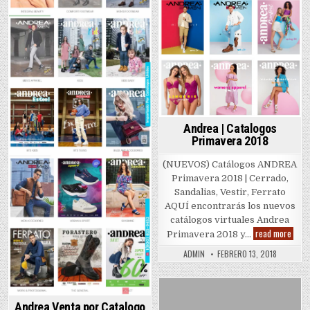
Andrea | Catalogos
Primavera 2018
(NUEVOS) Catálogos ANDREA
Primavera 2018 | Cerrado,
Sandalias, Vestir, Ferrato
AQUÍ encontrarás los nuevos
catálogos virtuales Andrea
Andr
read more
Primavera 2018 y…
|
Catal
ADMIN
FEBRERO 13, 2018
Prim
2018
Posted
Andrea Venta por Catalogo