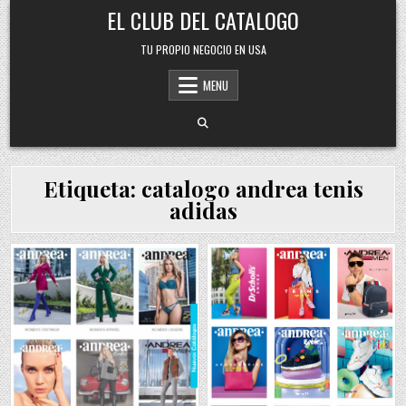
Skip
EL CLUB DEL CATALOGO
to
content
TU PROPIO NEGOCIO EN USA
MENU
Etiqueta:
catalogo andrea tenis
adidas
Posted
Posted
in
in