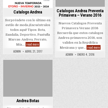
Catalogos Andrea Preventa
Catalogo Andrea
Primavera – Verano 2016
Sorpréndete con lo último en
Nuevos Catalogos Preventa
estilo de moda ¡Encuéntralos
Primavera Verano 2016
todos aquí! Tipos: Bota,
Recuerda que estos catalogos
Sandalia, Deportivo, Pantufla
Andrea primavera 2016, son
Marcas: Andrea, Ferrato,
validos en la República
Catalogo
read more
Mía….
Andrea
Catalo
read more
Mexicana y que…
Andrea
ADMIN
ABRIL 21, 2017
Preven
ADMIN
ENERO 4, 2016
Primav
–
Verano
2016
Posted
in
Andrea Botas