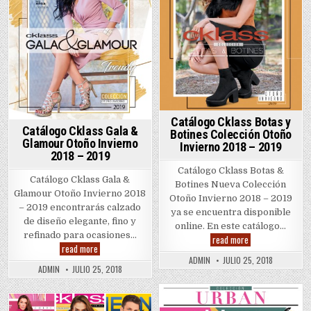
Catálogo Cklass Botas y
Catálogo Cklass Gala &
Botines Colección Otoño
Glamour Otoño Invierno
Invierno 2018 – 2019
2018 – 2019
Catálogo Cklass Botas &
Catálogo Cklass Gala &
Botines Nueva Colección
Glamour Otoño Invierno 2018
Otoño Invierno 2018 – 2019
– 2019 encontrarás calzado
ya se encuentra disponible
de diseño elegante, fino y
online. En este catálogo…
refinado para ocasiones…
Catálogo
read more
Cklass
Catálogo
read more
Botas
Cklass
ADMIN
JULIO 25, 2018
y
Gala
ADMIN
JULIO 25, 2018
Botines
&
Colección
Glamour
Otoño
Otoño
Invierno
Invierno
Posted
2018