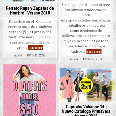
Catálogos Andrea nos ofrece
Ferrato Ropa y Zapatos de
las últimas tendencias de
Hombre | Verano 2018
moda
en ropa y zapatos para damas
Descubre en el “Catalogo
, caballeros y niños. Así
Ferrato Ropa de Hombres
como productos de
Verano [y] “, el precio del
belleza, lenceria juvenil para
vestuario masculino. Por
mujer y accesorios de todo
suerte aquí encontraras
tipo. Además, Catálogos
Ferrato
read more
gran…
Ropa
Zapatos
read more
Andrea,…
y
Andrea
ADMIN
JUNIO 19, 2018
Zapatos
2018
ADMIN
JUNIO 25, 2018
de
Hombre
|
Verano
Posted
2018
Posted
in
in
Capricho Volumne 14 |
Nuevo Catalogo Primavera
Verano 2018