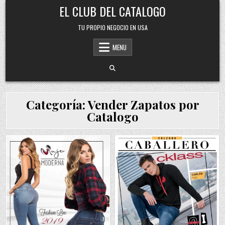
Skip
EL CLUB DEL CATALOGO
to
content
TU PROPIO NEGOCIO EN USA
MENU
Categoría:
Vender Zapatos por
Catalogo
Posted
Posted
in
in