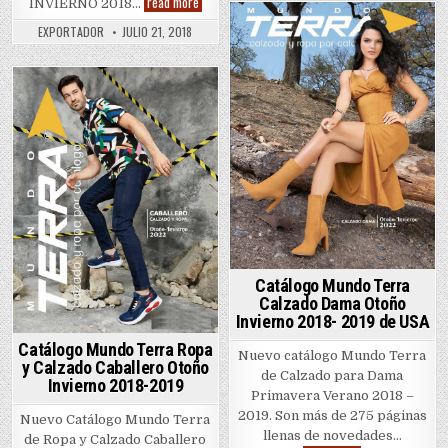
Catálogos
–
read more
INVIERNO 2018…
Cklass
2019
2018
EXPORTADOR
JULIO 21, 2018
Posted
–
2019
in
Posted
in
Catálogo Mundo Terra
Calzado Dama Otoño
Invierno 2018- 2019 de USA
Catálogo Mundo Terra Ropa
Nuevo catálogo Mundo Terra
y Calzado Caballero Otoño
de Calzado para Dama
Invierno 2018-2019
Primavera Verano 2018 –
2019. Son más de 275 páginas
Nuevo Catálogo Mundo Terra
llenas de novedades…
de Ropa y Calzado Caballero