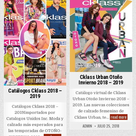
2018
Posted
–
–
in
2019
2019
in
Cklass Urban Otoño
Invierno 2018 – 2019
Catálogos Cklass 2018 –
Catálogo virtual de Cklass
2019
Urban Otoño Invierno 2018 –
2019. Las nuevas colecciones
Catálogos Cklass 2018 –
de calzado femenino de
2019Importados por
Cklas
read more
Cklass Urban, te…
Catalogos Unidos Inc. Moda y
Urban
Otoño
calzado más esperados para
ADMIN
JULIO 25, 2018
Invier
las temporadas de OTOÑO-
2018