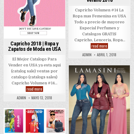
Capricho Volumen #14 La
Ropa mas Femenina en USA
Todo a precio de mayoreo
Especial Perfumes y
Catalogos GRATIS
Capricho, Lenceria, Ropa…
Capricho 2018 | Ropa y
Capricho
read more
Zapatos de Moda en USA
Volumne
14
ADMIN
ABRIL 1, 2018
|
El Mejor Catalogo Para
Nuevo
Catalogo
Vender en USA ya esta aqui
Primavera
(catalog sale) ventas por
Verano
Posted
2018
catalogo (catalogs sales)
in
Capricho Volumen #14…
Capricho
read more
2018
|
ADMIN
MAYO 13, 2018
Ropa
y
Zapatos
de
Moda
Posted
en
USA
in