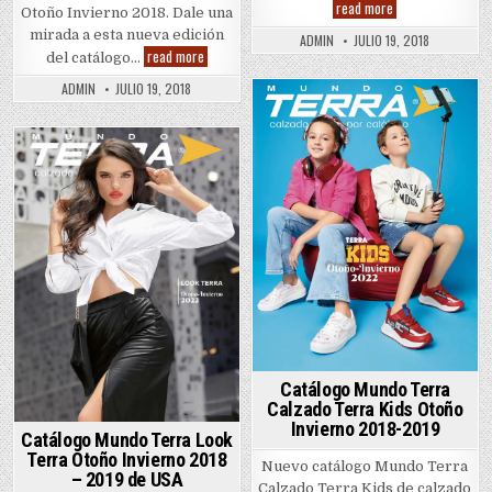
Catálogo
read more
Otoño Invierno 2018. Dale una
Mundo
Terra
mirada a esta nueva edición
ADMIN
JULIO 19, 2018
Calzado
Catálogo
read more
del catálogo…
Dama
Mundo
Otoño
Terra
ADMIN
JULIO 19, 2018
Invierno
Ropa
2018-
y
Posted
2019
Calzado
de
Caballero
in
USA
Otoño
Posted
Invierno
2018-
in
2019
Catálogo Mundo Terra
Calzado Terra Kids Otoño
Invierno 2018-2019
Catálogo Mundo Terra Look
Terra Otoño Invierno 2018
Nuevo catálogo Mundo Terra
– 2019 de USA
Calzado Terra Kids de calzado