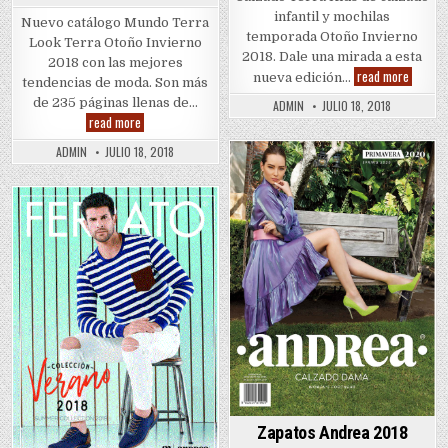
infantil y mochilas
Nuevo catálogo Mundo Terra
temporada Otoño Invierno
Look Terra Otoño Invierno
2018. Dale una mirada a esta
2018 con las mejores
Catálog
read more
nueva edición…
tendencias de moda. Son más
Mundo
Terra
de 235 páginas llenas de…
ADMIN
JULIO 18, 2018
Calzado
Catálogo
read more
Terra
Mundo
Kids
Terra
Otoño
ADMIN
JULIO 18, 2018
Look
Invierno
Terra
Posted
2018-
Otoño
2019
in
Invierno
2018
Posted
–
2019
in
de
USA
Zapatos Andrea 2018