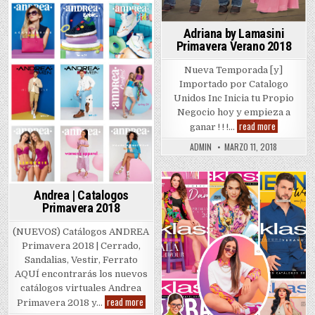
Adriana by Lamasini
Primavera Verano 2018
Nueva Temporada [y]
Importado por Catalogo
Unidos Inc Inicia tu Propio
Negocio hoy y empieza a
Adriana
read more
ganar ! ! !…
by
Lamasini
ADMIN
MARZO 11, 2018
Primavera
Verano
2018
Andrea | Catalogos
Posted
Primavera 2018
in
(NUEVOS) Catálogos ANDREA
Primavera 2018 | Cerrado,
Sandalias, Vestir, Ferrato
AQUÍ encontrarás los nuevos
catálogos virtuales Andrea
Andrea
read more
Primavera 2018 y…
|