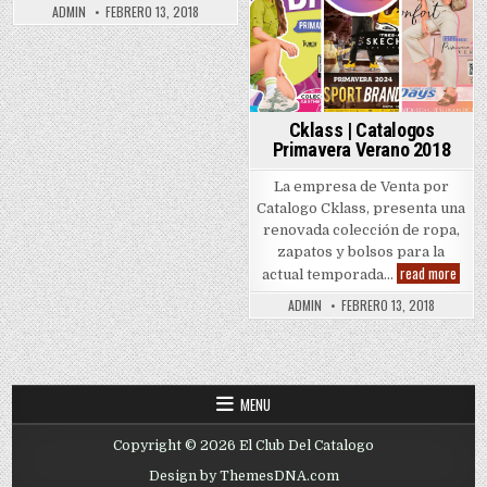
Catalogos
ADMIN
FEBRERO 13, 2018
Primavera
2018
Cklass | Catalogos
Primavera Verano 2018
La empresa de Venta por
Catalogo Cklass, presenta una
renovada colección de ropa,
zapatos y bolsos para la
Cklas
read more
actual temporada…
|
Catal
ADMIN
FEBRERO 13, 2018
Prim
Vera
2018
MENU
Copyright © 2026 El Club Del Catalogo
Design by ThemesDNA.com