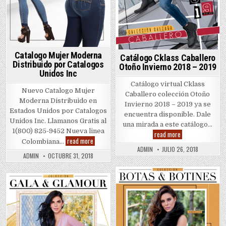
Catalogo Mujer Moderna
Catálogo Cklass Caballero
Distribuido por Catalogos
Otoño Invierno 2018 – 2019
Unidos Inc
Catálogo virtual Cklass
Nuevo Catalogo Mujer
Caballero colección Otoño
Moderna Distribuido en
Invierno 2018 – 2019 ya se
Estados Unidos por Catalogos
encuentra disponible. Dale
Unidos Inc. Llamanos Gratis al
una mirada a este catálogo…
1(800) 825-9452 Nueva linea
Catálogo
read more
Cklass
Catalogo
read more
Colombiana…
Caballero
Mujer
ADMIN
JULIO 26, 2018
Otoño
Moderna
ADMIN
OCTUBRE 31, 2018
Invierno
Distribuido
2018
por
–
Catalogos
2019
Unidos
Posted
Inc
Posted
in
in