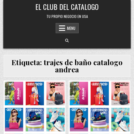
Skip
EL CLUB DEL CATALOGO
to
content
TU PROPIO NEGOCIO EN USA
MENU
Etiqueta:
trajes de baño catalogo
andrea
Posted
Posted
in
in