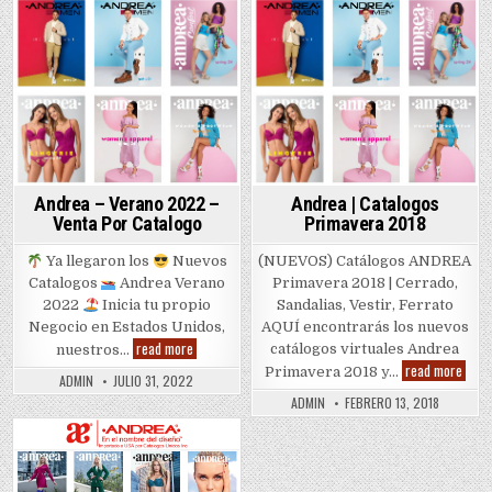
Andrea – Verano 2022 –
Andrea | Catalogos
Venta Por Catalogo
Primavera 2018
Ya llegaron los
Nuevos
(NUEVOS) Catálogos ANDREA
Catalogos
Andrea Verano
Primavera 2018 | Cerrado,
2022
Inicia tu propio
Sandalias, Vestir, Ferrato
Negocio en Estados Unidos,
AQUÍ encontrarás los nuevos
Andrea
read more
catálogos virtuales Andrea
nuestros…
–
Andr
read more
Primavera 2018 y…
Verano
ADMIN
JULIO 31, 2022
|
2022
Catal
–
ADMIN
FEBRERO 13, 2018
Prim
Venta
2018
Por
Catalogo
Posted
in