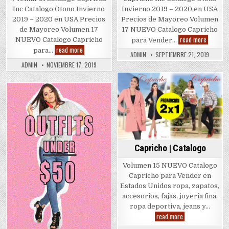
Inc Catalogo Otono Invierno
Invierno 2019 – 2020 en USA
2019 – 2020 en USA Precios
Precios de Mayoreo Volumen
de Mayoreo Volumen 17
17 NUEVO Catalogo Capricho
Caprich
read more
NUEVO Catalogo Capricho
para Vender…
2019
Capricho
read more
para…
–
ADMIN
SEPTIEMBRE 21, 2019
Venta
2020
Por
ADMIN
NOVIEMBRE 17, 2019
|
Catalogo
Venta
por
Catalogo
Posted
Posted
in
in
Capricho | Catalogo
Volumen 15 NUEVO Catalogo
Capricho para Vender en
Estados Unidos ropa, zapatos,
accesorios, fajas, joyeria fina,
ropa deportiva, jeans y…
Capricho
read more
|