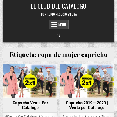
Skip
EL CLUB DEL CATALOGO
to
content
TU PROPIO NEGOCIO EN USA
MENU
Etiqueta:
ropa de mujer capricho
Posted
Posted
in
in
Capricho Venta Por
Capricho 2019 – 2020 |
Catalogo
Venta por Catalogo
#VentaPorCatalogo Capricho
Capricho Inc Catalogo Otono