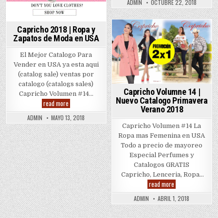
Catalogo
ADMIN
OCTUBRE 22, 2018
Capricho 2018 | Ropa y
Posted
Zapatos de Moda en USA
in
El Mejor Catalogo Para
Vender en USA ya esta aqui
(catalog sale) ventas por
catalogo (catalogs sales)
Capricho Volumne 14 |
Capricho Volumen #14…
Nuevo Catalogo Primavera
Capricho
read more
Verano 2018
2018
|
ADMIN
MAYO 13, 2018
Ropa
Capricho Volumen #14 La
y
Zapatos
Ropa mas Femenina en USA
de
Todo a precio de mayoreo
Moda
en
Especial Perfumes y
USA
Catalogos GRATIS
Capricho, Lenceria, Ropa…
Capricho
read more
Volumne
14
ADMIN
ABRIL 1, 2018
|
Nuevo
Catalogo