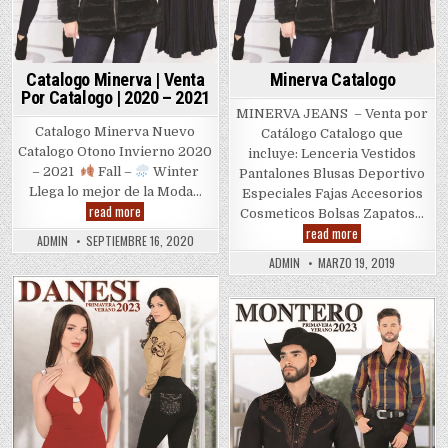
Catalogo Minerva | Venta
Minerva Catalogo
Por Catalogo | 2020 – 2021
MINERVA JEANS – Venta por
Catalogo Minerva Nuevo
Catálogo Catalogo que
Catalogo Otono Invierno 2020
incluye: Lenceria Vestidos
– 2021
Fall –
Winter
Pantalones Blusas Deportivo
Llega lo mejor de la Moda…
Especiales Fajas Accesorios
Catalogo
read more
Cosmeticos Bolsas Zapatos…
Minerva
Minerva
read more
|
ADMIN
SEPTIEMBRE 16, 2020
Catalogo
Venta
Por
ADMIN
MARZO 19, 2019
Catalogo
|
2020
Posted
–
2021
in
Posted
in