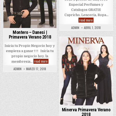
Especial Perfumes y
Catalogos GRATIS
Capricho, Lenceria, Ropa…
Capricho
read more
Volumne
14
ADMIN
ABRIL 1, 2018
|
Montero – Danesi |
Nuevo
Catalogo
Primavera Verano 2018
Primavera
Verano
Posted
Inicia tu Propio Negocio hoy y
2018
in
empieza a ganar ! ! ! Inicia tu
propio negocio hoy, la
Montero
read more
membresia…
–
Danesi
ADMIN
MARZO 17, 2018
|
Primavera
Verano
2018
Minerva Primavera Verano
2018