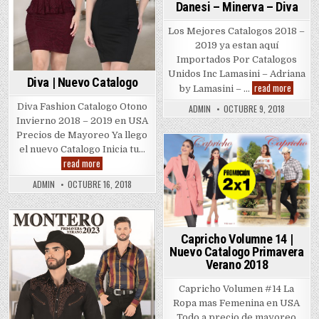
Danesi – Minerva – Diva
Los Mejores Catalogos 2018 –
2019 ya estan aquí
Importados Por Catalogos
Unidos Inc Lamasini – Adriana
Diva | Nuevo Catalogo
Lamasin
read more
by Lamasini – …
–
Monter
Diva Fashion Catalogo Otono
ADMIN
OCTUBRE 9, 2018
–
Invierno 2018 – 2019 en USA
Danesi
–
Precios de Mayoreo Ya llego
Minerv
el nuevo Catalogo Inicia tu…
–
Posted
Diva
Diva
read more
|
in
Nuevo
ADMIN
OCTUBRE 16, 2018
Catalogo
Posted
Capricho Volumne 14 |
in
Nuevo Catalogo Primavera
Verano 2018
Capricho Volumen #14 La
Ropa mas Femenina en USA
Todo a precio de mayoreo