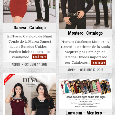
Danesi | Catalogo
Montero | Catalogo
El Nuevo Catalogo de Ninel
Conde de la Marca Danesi
Nuevos Catalogos Montero y
llego a Estados Unidos –
Danesi | Lo Ultimo de la Moda
Puedes iniciar tu negocio
Vaquera por Catalogo en
Danesi
read more
vendiendo…
Estados Unidos importado
|
Monter
read more
Catalogo
por Catalogos…
ADMIN
OCTUBRE 17, 2018
|
Catalog
ADMIN
OCTUBRE 17, 2018
Posted
in
Posted
in
Lamasini – Montero –