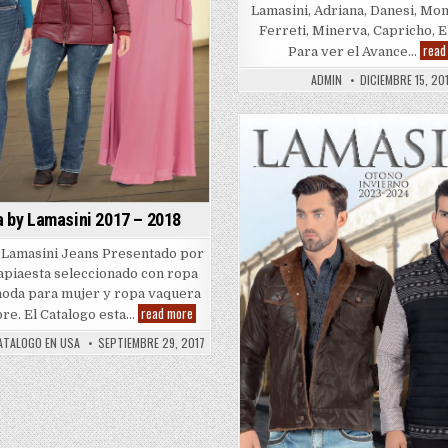
Lamasini, Adriana, Danesi, Mon
Ferreti, Minerva, Capricho, E
read
Para ver el Avance…
ADMIN
DICIEMBRE 15, 20
Posted
in
a by Lamasini 2017 – 2018
o Lamasini Jeans Presentado por
piaesta seleccionado con ropa
moda para mujer y ropa vaquera
Adriana
read more
re. El Catalogo esta…
by
Lamasini
ATALOGO EN USA
SEPTIEMBRE 29, 2017
2017
–
2018