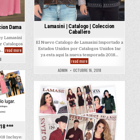
Lamasini | Catalogo | Coleccion
ccion Dama
Caballero
by Lamasini
El Nuevo Catalogo de Lamasini Importado a
r Catalogos
Estados Unidos por Catalogos Unidos Inc
Lamasini
read more
va…
|
ya esta aqui la nueva temporada 2018…
Catalogo
8
Lamasini
read more
|
|
Coleccion
Catalogo
Dama
ADMIN
OCTUBRE 16, 2018
|
Coleccion
Caballero
Posted
in
18 ***
18 Incluye: