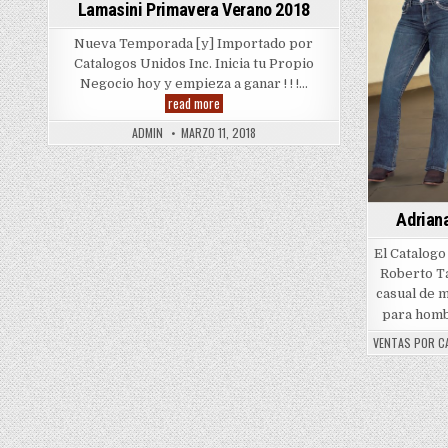
Lamasini Primavera Verano 2018
Nueva Temporada [y] Importado por
Catalogos Unidos Inc. Inicia tu Propio
Negocio hoy y empieza a ganar ! ! !…
Lamasini
read more
Primavera
Verano
ADMIN
MARZO 11, 2018
2018
Adrian
El Catalog
Roberto Ta
casual de 
para homb
VENTAS POR C