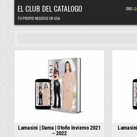
Skip
EL CLUB DEL CATALOGO
ORO
to
content
TU PROPIO NEGOCIO EN USA
Posted
Posted
in
in
Lamasini | Dama | Otoño Invierno 2021
Lamasini
– 2022