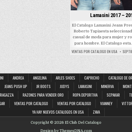
Lamasini 2017 – 20
El Catalogo Lamasini Jeans Pre
Roberto Tapiaesta selecciona
casual de moda para mujer y r
para hombre. El Catalogo est
VENTAS POR CATALOGO EN USA
SEPTI
INI
ANDREA
ANGELINA
ARLES SHOES
CAPRICHO
CATALOGO DE O
JEANS PUSH UP
JR BOOTS
JUDYS
LAMASINI
MINERVA
MONT
RAGAZZA
RAZONES PARA VENDER ORO
ROPA DEPORTIVA
SCPAKAR
T
GAR
VENTAS POR CATALOGO
VENTAS POR CATALOGO
VIANNEY
VITTOR
YA HAY NUEVOS CATALOGOS EN USA
ZAVA
Copyright © 2026 El Club Del Catalogo
Design by ThemesDNA.com