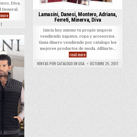
tero, Diva,
l General.
Lamasini, Danesi, Montero, Adriana,
***
 more
Catalogos
Ferreti, Minerva, Diva
Unidos
17
2018
Inicia hoy mismo tu propio negocio
***
vendiendo zapatos, ropa y accesorios.
Gana dinero vendiendo por catalogo los
mejores productos de moda. Afiliarte…
Lamasini,
read more
Danesi,
Montero,
VENTAS POR CATALOGO EN USA
OCTUBRE 25, 2017
Adriana,
Ferreti,
Minerva,
Diva