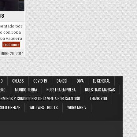
18
sentado por
do con ropa
opa vaquera
Lamasini
read more
a…
2017
–
EMBRE 29, 2017
2018
RO
CKLASS
COVID 19
DANESI
DIVA
EL GENERAL
ERO
MUNDO TERRA
NUESTRA EMPRESA
NUESTRAS MARCAS
ERMINOS Y CONDICIONES DE LA VENTA POR CATALOGO
THANK YOU
IO D FIRENZE
WILD WEST BOOTS
WORK MEN V