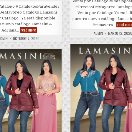
Venta por Catalogo #Catalogo
Catalogo #CatalogosParaVender
#PreciosDeMayoreo Catalogo
DeMayoreo Catalogo Lamasini
Venta por Catalogo Ya está d
r Catalogo Ya está disponible
nuestro nuevo catálogo Lamasin
read mor
o nuevo catálogo Lamasini &
Primavera…
Lamasini
read more
Adriana…
(Adriana)
ADMIN
MARZO 12, 202
Otoño
ADMIN
OCTUBRE 7, 2020
–
Invierno
2020
–
Posted
2021
in