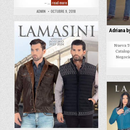
Lamasini
read more
– …
–
Montero
ADMIN
OCTUBRE 9, 2018
–
Danesi
–
Minerva
–
Adriana b
Posted
Diva
in
Nueva T
Catalog
Negocio
Posted
in