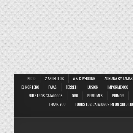
INICIO
2 ANGELITOS
A & C WEDDING
ADRIANA BY LAMAS
EL NORTENO
FAJAS
FERRETI
ILUSION
IMPORMEXICO
NUESTROS CATALOGOS
ORO
PERFUMES
PRIMOR
THANK YOU
TODOS LOS CATALOGOS EN UN SOLO LU