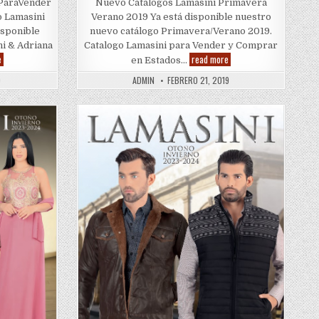
sParaVender
Nuevo Catalogos Lamasini Primavera
 Lamasini
Verano 2019 Ya está disponible nuestro
isponible
nuevo catálogo Primavera/Verano 2019.
i & Adriana
Catalogo Lamasini para Vender y Comprar
Lamasini
Lamasini
e
read more
en Estados…
|
2019
Coleccion
0
ADMIN
FEBRERO 21, 2019
Dama
2020
Posted
in