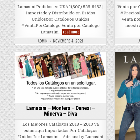
Lamasini Pedidos en USA 1(800) 825-9452 |
Venta por 
Importado y Distribuido en Estdos
#Precios
Unidospor Catalogos Unidos
Venta po
#VentaPorCatalogo Venta por Catalogo
nuestr
Lamasini
read more
Lamasini…
|
Dama
ADMIN
NOVIEMBRE 4, 2021
|
Otoño
Invierno
2021
–
Posted
Posted
2022
in
in
Lamasini – Montero – Danesi –
Minerva – Diva
Los Mejores Catalogos 2018 – 2019 ya
estan aquí Importados Por Catalogos
Unidos Inc Lamasini – Adriana by Lamasini