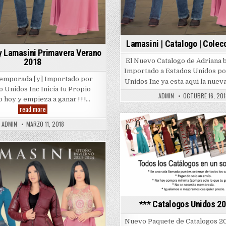
Lamasini | Catalogo | Cole
y Lamasini Primavera Verano
2018
El Nuevo Catalogo de Adriana 
Importado a Estados Unidos po
emporada [y] Importado por
Unidos Inc ya esta aqui la nue
o Unidos Inc Inicia tu Propio
ADMIN
OCTUBRE 16, 201
 hoy y empieza a ganar ! ! !…
Adriana
read more
by
Lamasini
ADMIN
MARZO 11, 2018
Primavera
Posted
Verano
2018
in
*** Catalogos Unidos 20
Nuevo Paquete de Catalogos 20