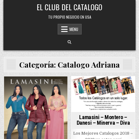
Skip
EL CLUB DEL CATALOGO
to
content
TU PROPIO NEGOCIO EN USA
MENU
Categoría:
Catalogo Adriana
Posted
Posted
in
in
Lamasini – Montero –
Danesi – Minerva – Diva
Los Mejores Catalogos 2018 –