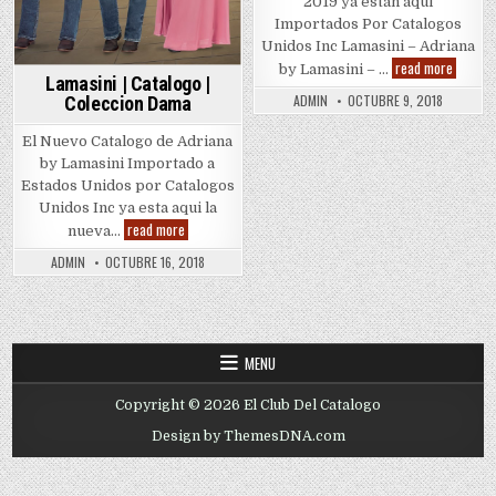
2019 ya estan aquí
Importados Por Catalogos
Unidos Inc Lamasini – Adriana
Lamasin
read more
by Lamasini – …
–
Lamasini | Catalogo |
Monter
ADMIN
OCTUBRE 9, 2018
Coleccion Dama
–
Danesi
–
El Nuevo Catalogo de Adriana
Minerv
by Lamasini Importado a
–
Diva
Estados Unidos por Catalogos
Unidos Inc ya esta aqui la
Lamasini
read more
nueva…
|
Catalogo
ADMIN
OCTUBRE 16, 2018
|
Coleccion
Dama
MENU
Copyright © 2026 El Club Del Catalogo
Design by ThemesDNA.com