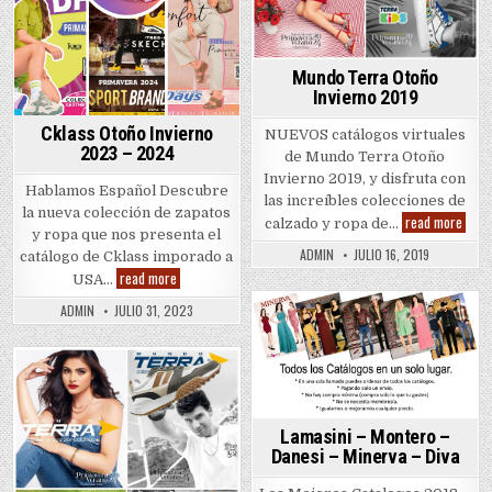
Mundo Terra Otoño
Invierno 2019
Cklass Otoño Invierno
NUEVOS catálogos virtuales
2023 – 2024
de Mundo Terra Otoño
Invierno 2019, y disfruta con
Hablamos Español Descubre
las increíbles colecciones de
la nueva colección de zapatos
Mund
read more
calzado y ropa de…
Terra
y ropa que nos presenta el
Otoñ
ADMIN
JULIO 16, 2019
catálogo de Cklass imporado a
Invie
Cklass
2019
read more
USA…
Otoño
Invierno
ADMIN
JULIO 31, 2023
2023
Posted
–
2024
in
Posted
in
Lamasini – Montero –
Danesi – Minerva – Diva