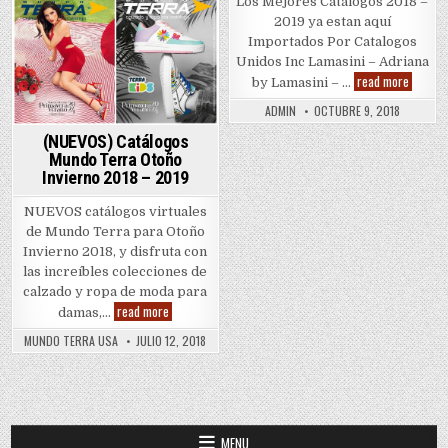
Los Mejores Catalogos 2018 –
2019 ya estan aquí
Importados Por Catalogos
Unidos Inc Lamasini – Adriana
Lamasin
read more
by Lamasini – …
–
Monter
ADMIN
OCTUBRE 9, 2018
–
Danesi
(NUEVOS) Catálogos
–
Minerv
Mundo Terra Otoño
–
Invierno 2018 – 2019
Diva
NUEVOS catálogos virtuales
de Mundo Terra para Otoño
Invierno 2018, y disfruta con
las increíbles colecciones de
calzado y ropa de moda para
(NUEVOS)
read more
damas,…
Catálogos
Mundo
MUNDO TERRA USA
JULIO 12, 2018
Terra
Otoño
Invierno
2018
–
2019
MENU