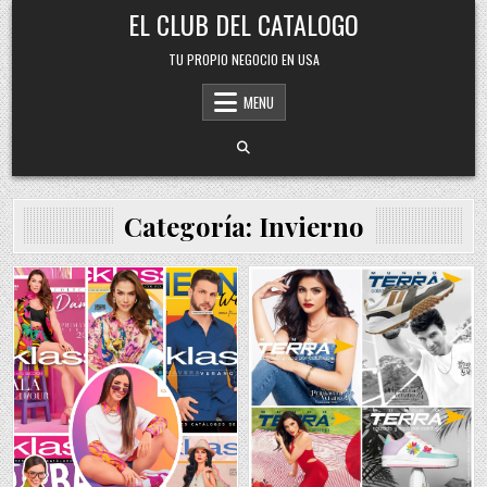
Skip
EL CLUB DEL CATALOGO
to
content
TU PROPIO NEGOCIO EN USA
MENU
Categoría:
Invierno
Posted
Posted
in
in