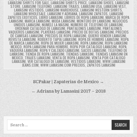
LAMASINI SHIRTS FOR SALE
,
LAMASINI SHIRTS PRICE
,
LAMASINI SHOES
,
LAMASINI
STORE
,
LAMASINI TELEFONO
,
LAMASINI TRAJES
,
LAMASINI USA
,
LAMASINI VEST
,
LAMASINI VESTIDOS
,
LAMASINI WAREHOUSE
,
LAMASINI WESTERN SHIRTS
,
LAMASINI WHOLESALE
,
LAMASINI Y ADRIANA
,
LAMASINI ZAPATOS
,
LAMASINI
ZAPATOS EXOTICOS
,
LIBRO LAMASINI
,
LIBROS DE ROPA LAMASINI
,
MARCA DE ROPA
LAMASINI
,
MARCA LAMASINI
,
MODA LAMASINI
,
MONTERO BY LAMASINI
,
NEGOCIOS
UNIDOS LAMASINI
,
NUMELE LA MASINI
,
NUMERO DE TELEFONO DE LAMASINI
,
ORDENAR CATALOGO DE LAMASINI
,
PANTALONES LAMASINI
,
PANTALONES
VAQUEROS LAMASINI
,
PLAYERAS LAMASINI
,
PRECIO DE BOTAS LAMASINI
,
PRECIOS
DE CAMISAS LAMASINI
,
PRECIOS DE ROPA LAMASINI
,
QUIERO VENDER LAMASINI
,
REVISTA LAMASINI
,
ROBERTO TAPIA LAMASINI
,
ROPA DE HOMBRE LAMASINI
,
ROPA
DE MARCA LAMASINI
,
ROPA DE MUJER LAMASINI
,
ROPA LAMASINI
,
ROPA LAMASINI
MEXICO
,
ROPA LAMASINI PARA HOMBRE
,
ROPA POR CATALOGO LAMASINI
,
ROPA
VAQUERA LAMASINI
,
ROPA Y CALZADO LAMASINI
,
SACOS LAMASINI
,
TELEFONO DE
LAMASINI
,
TIENDA DE ROPA LAMASINI
,
TIENDAS LAMASINI
,
TIENDAS LAMASINI EN
MEXICO
,
TRAJES LAMASINI
,
VENTA DE ROPA LAMASINI
,
VENTA POR CATALOGO
LAMASINI
,
VER CATALOGO DE LAMASINI
,
VESTIDOS LAMASINI
,
WWW.LAMASINI
JEANS.COM
,
WWW.LAMASINI.COM PRECIOS
,
ZAPATOS LAMASINI
Navegación
SCPakar | Zapaterias de Mexico →
de
← Adriana by Lamasini 2017 – 2018
entradas
Search
for: