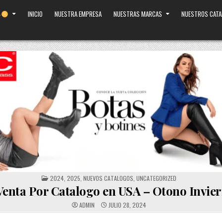
INICIO
NUESTRA EMPRESA
NUESTRAS MARCAS
NUESTROS CAT
POSTED
2024
,
2025
,
NUEVOS CATALOGOS
,
UNCATEGORIZED
IN
Venta Por Catalogo en USA – Otono Invie
ADMIN
JULIO 28, 2024