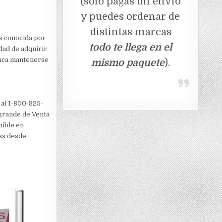
(solo pagas un envio
y puedes ordenar de
distintas marcas
es conocida por
todo te llega en el
idad de adquirir
unca mantenerse
mismo paquete
).
 al 1-800-825-
 grande de Venta
nible en
ass desde