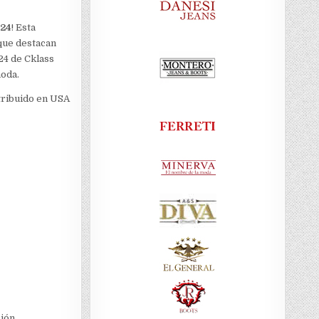
024
! Esta
que destacan
24 de Cklass
moda.
stribuido en USA
ión.