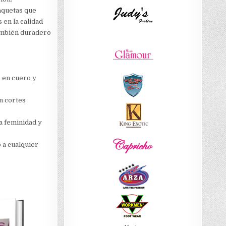
haquetas que
 en la calidad
también duradero
 en cuero y
on cortes
la feminidad y
 a cualquier