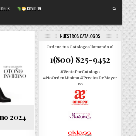
ALOGOS
COVID-19
NUESTROS CATALOGOS
Ordena tus Catalogos llamando al
1(800) 825-9452
#VentaPorCatalogo
#NoOrdenMinima
#PreciosDeMayor
eo
rno 2024