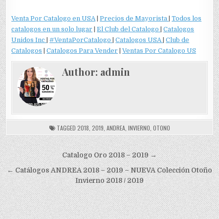
Venta Por Catalogo en USA
|
Precios de Mayorista
|
Todos los
catalogos en un solo lugar
|
El Club del Catalogo
|
Catalogos
Unidos Inc
|
#VentaPorCatalogo
|
Catalogos USA
|
Club de
Catalogos
|
Catalogos Para Vender
|
Ventas Por Catalogo US
Author:
admin
TAGGED
2018
,
2019
,
ANDREA
,
INVIERNO
,
OTONO
Navegación
Catalogo Oro 2018 – 2019 →
de
← Catálogos ANDREA 2018 – 2019 – NUEVA Colección Otoño
entradas
Invierno 2018 / 2019