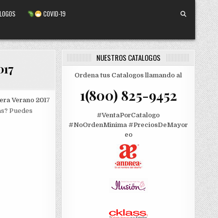
ALOGOS
COVID-19
NUESTROS CATALOGOS
017
Ordena tus Catalogos llamando al
1(800) 825-9452
era Verano 201
7
ras? Puedes
#VentaPorCatalogo
#NoOrdenMinima
#PreciosDeMayor
eo