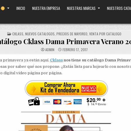
INICIO
NUESTRA EMPRESA
NUESTRAS MARCAS
NUESTROS CAT
POSTED
CKLASS
,
NUEVOS CATALOGOS
,
PRECIOS DE MAYOREO
,
VENTA POR CATALOGO
IN
tálogo Cklass Dama Primavera Verano 2
ADMIN
FEBRERO 17, 2017
la primavera ya están aquí.
Cklass
nos tiene su catálogo Dama Primav
sas por saber qué nos propone. ¿Estás lista para hojearlo con nosot
o digital video página por página.