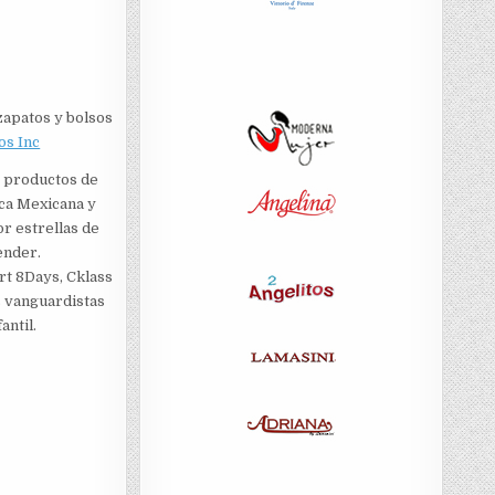
zapatos y bolsos
os Inc
s productos de
ica Mexicana y
r estrellas de
ender.
rt 8Days, Cklass
s vanguardistas
antil.