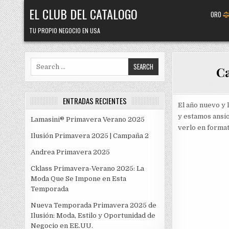
Skip
EL CLUB DEL CATALOGO
ORO
to
content
TU PROPIO NEGOCIO EN USA
Search
Ca
for:
ENTRADAS RECIENTES
El año nuevo y 
y estamos ansio
Lamasini® Primavera Verano 2025
verlo en format
Ilusión Primavera 2025 | Campaña 2
Andrea Primavera 2025
Cklass Primavera-Verano 2025: La
Moda Que Se Impone en Esta
Temporada
Nueva Temporada Primavera 2025 de
Ilusión: Moda, Estilo y Oportunidad de
Negocio en EE.UU.