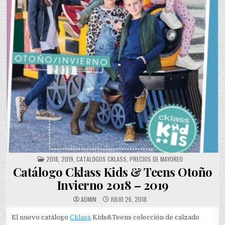
POSTED
2018
,
2019
,
CATALOGOS CKLASS
,
PRECIOS DE MAYOREO
IN
Catálogo Cklass Kids & Teens Otoño
Invierno 2018 – 2019
ADMIN
JULIO 26, 2018
El nuevo catálogo
Cklass
Kids&Teens colección de calzado