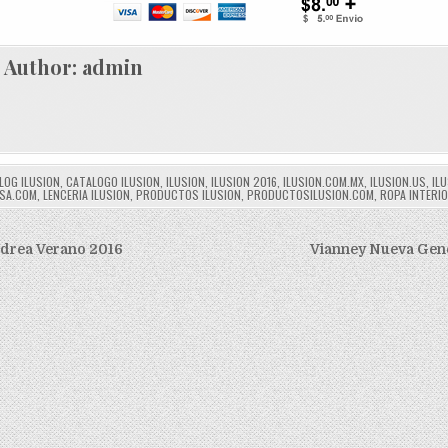
Author:
admin
LOG ILUSION
,
CATALOGO ILUSION
,
ILUSION
,
ILUSION 2016
,
ILUSION.COM.MX
,
ILUSION.US
,
IL
USA.COM
,
LENCERIA ILUSION
,
PRODUCTOS ILUSION
,
PRODUCTOSILUSION.COM
,
ROPA INTERIO
ión
ndrea Verano 2016
Vianney Nueva Gen