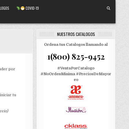
ALOGOS
COVID-19
NUESTROS CATALOGOS
Ordena tus Catalogos llamando al
1(800) 825-9452
#VentaPorCatalogo
nder por
#NoOrdenMinima
#PreciosDeMayor
eo
niciar tu
nvio)