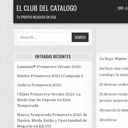
Skip
EL CLUB DEL CATALOGO
ORO
to
content
TU PROPIO NEGOCIO EN USA
Search
for:
ENTRADAS RECIENTES
Ya llego
Nuevo 
Lamasini® Primavera Verano 2025
Incluye una col
catalogo la mej
Ilusión Primavera 2025 | Campaña 2
Si deseas orden
Andrea Primavera 2025
Cklass Primavera-Verano 2025: La
Si deseas compr
Moda Que Se Impone en Esta
propio negocio 
Temporada
Recuerda la
mem
Nueva Temporada Primavera 2025 de
Recibiras:
Ilusión: Moda, Estilo y Oportunidad de
Negocio en EE.UU.