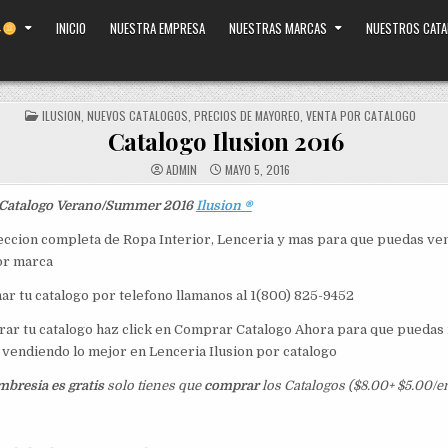
INICIO
NUESTRA EMPRESA
NUESTRAS MARCAS
NUESTROS CAT
POSTED
ILUSION
,
NUEVOS CATALOGOS
,
PRECIOS DE MAYOREO
,
VENTA POR CATALOGO
IN
Catalogo Ilusion 2016
ADMIN
MAYO 5, 2016
Catalogo Verano/Summer 2016
Ilusion ®
eccion completa de Ropa Interior, Lenceria y mas para que puedas ve
or marca
ar tu catalogo por telefono llamanos al 1(800) 825-9452
ar tu catalogo haz click en Comprar Catalogo Ahora para que puedas i
vendiendo lo mejor en Lenceria Ilusion por catalogo
bresia es gratis
solo tienes que
comprar
los Catalogos ($8.00+ $5.00/e