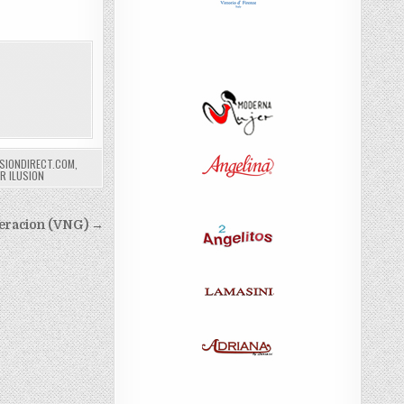
USIONDIRECT.COM
,
R ILUSION
eracion (VNG) →