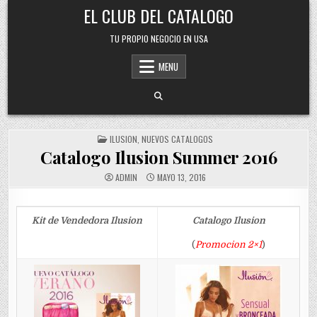
Skip
EL CLUB DEL CATALOGO
to
content
TU PROPIO NEGOCIO EN USA
MENU
POSTED
ILUSION
,
NUEVOS CATALOGOS
IN
Catalogo Ilusion Summer 2016
ADMIN
MAYO 13, 2016
Kit de Vendedora Ilusion
Catalogo Ilusion
(
Promocion 2×1
)