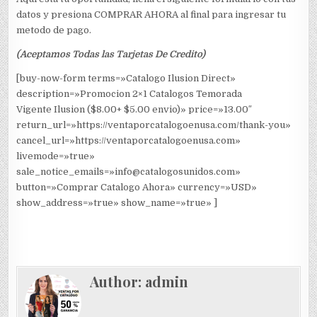
datos y presiona COMPRAR AHORA al final para ingresar tu
metodo de pago.
(Aceptamos Todas las Tarjetas De Credito)
[buy-now-form terms=»Catalogo Ilusion Direct»
description=»Promocion 2×1 Catalogos Temorada
Vigente Ilusion ($8.00+ $5.00 envio)» price=»13.00″
return_url=»https://ventaporcatalogoenusa.com/thank-you»
cancel_url=»https://ventaporcatalogoenusa.com»
livemode=»true»
sale_notice_emails=»info@catalogosunidos.com»
button=»Comprar Catalogo Ahora» currency=»USD»
show_address=»true» show_name=»true» ]
Author:
admin