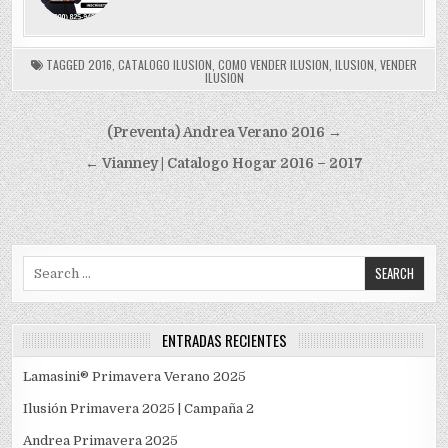
TAGGED
2016
,
CATALOGO ILUSION
,
COMO VENDER ILUSION
,
ILUSION
,
VENDER
ILUSION
Navegación
(Preventa) Andrea Verano 2016 →
de
← Vianney | Catalogo Hogar 2016 – 2017
entradas
Search
for:
ENTRADAS RECIENTES
Lamasini® Primavera Verano 2025
Ilusión Primavera 2025 | Campaña 2
Andrea Primavera 2025