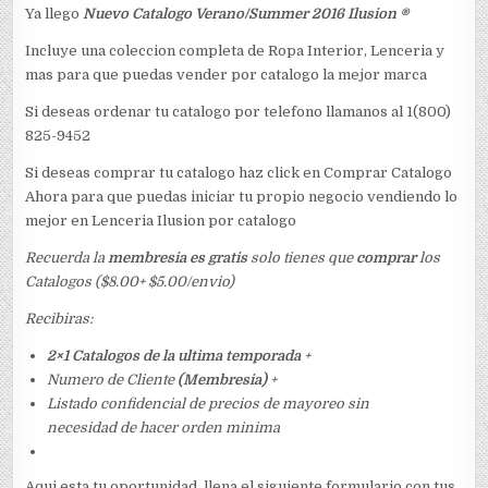
Ya llego
Nuevo Catalogo Verano/Summer 2016 Ilusion ®
Incluye una coleccion completa de Ropa Interior, Lenceria y
mas para que puedas vender por catalogo la mejor marca
Si deseas ordenar tu catalogo por telefono llamanos al 1(800)
825-9452
Si deseas comprar tu catalogo haz click en Comprar Catalogo
Ahora para que puedas iniciar tu propio negocio vendiendo lo
mejor en Lenceria Ilusion por catalogo
Recuerda la
membresia es gratis
solo tienes que
comprar
los
Catalogos ($8.00+ $5.00/envio)
Recibiras:
2×1 Catalogos de la ultima temporada
+
Numero de Cliente
(Membresia)
+
Listado confidencial de precios de mayoreo sin
necesidad de hacer orden minima
Aqui esta tu oportunidad, llena el siguiente formulario con tus