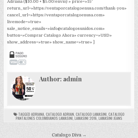
Adriana ($10.00 + $5.00/envio) » price=»15″
return_url=»https://ventaporcatalogoenusa.com/thank-you»
cancel_url=»https://ventaporcatalogoenusa.com»
livemode=»true»
sale_notice_emails=»info@catalogosunidos.com»
button=»Comprar Catalogo Ahora» currency=»USD»
show_address=»true» show_name=»true» ]
Author:
admin
TAGGED
ADRIANA
,
CATALOGO ADRIAN
,
CATALOGO LAMASINI
,
CATALOGO
PANTALONES COLOMBIANOS LAMASINI
,
LAMASINI 2016
,
LAMASINI JEANS
Navegación
Catalogo Diva →