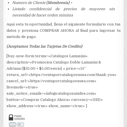
Numero de Cliente
(Membresia)
+
Listado confidencial de precios de mayoreo sin
necesidad de hacer orden minima
Aqui esta tu oportunidad, llena el siguiente formulario con tus
datos y presiona COMPRAR AHORA al final para ingresar tu
metodo de pago.
(Aceptamos Todas las Tarjetas De Credito)
[buy-now-form terms=»Catalogos Lamasini»
description=»Promocion Catalogo Doble Lamasini &
Adriana ($10.00 + $5.00/envio) » price=»15″
return_url=»https://ventaporcatalogoenusa.com/thank-you»
cancel_url=»https://ventaporcatalogoenusa.com»
livemode=»true»
sale_notice_emails=»info@catalogosunidos.com»
button=»Comprar Catalogo Ahora» currency=»USD»
show_address=»true» show_name=»true» ]