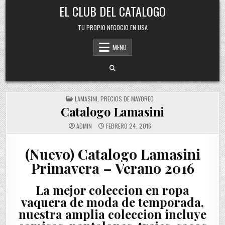
Skip
EL CLUB DEL CATALOGO
to
content
TU PROPIO NEGOCIO EN USA
MENU
POSTED
LAMASINI
,
PRECIOS DE MAYOREO
IN
Catalogo Lamasini
ADMIN
FEBRERO 24, 2016
(Nuevo) Catalogo Lamasini
Primavera – Verano 2016
La mejor coleccion en ropa
vaquera de moda de temporada,
nuestra amplia coleccion incluye