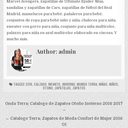
Marvel Avengers, zapatillas de Ultimate Spider-Man,
sandalias y zapatillas de Cars, zapatillas de fútbol del Real
Madrid, mamelucos para bebé, pañaleros para bebé,
conjuntos de ropa para bebé niño y niña, chalecos para niña,
sweater con gorro para niña, conjunto para niña multicolor,
palazzo para niña en azul multicolor elaborado en viscosa. Y
mucho más.
Author:
admin
TAGGED
2016
,
CALZADO
,
INFANTIL
,
INVIERNO
,
MUNDO TERRA
,
NIÑAS
,
NIÑOS
,
OTONO
,
ZAPATILLAS
,
ZAPATOS
Navegación
Onda Terra: Catalogo de Zapatos Otoño Invierno 2016 2017
de
→
entradas
← Catalogo Terra: Zapatos de Moda Confort de Mujer 2016
OI