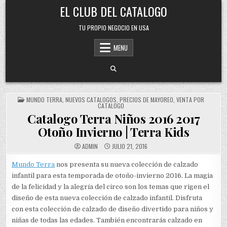
Skip
EL CLUB DEL CATALOGO
to
content
TU PROPIO NEGOCIO EN USA
MENU
POSTED
MUNDO TERRA
,
NUEVOS CATALOGOS
,
PRECIOS DE MAYOREO
,
VENTA POR
IN
CATALOGO
Catalogo Terra Niños 2016 2017
Otoño Invierno | Terra Kids
ADMIN
JULIO 21, 2016
Mundo Terra
nos presenta su nueva colección de calzado
infantil para esta temporada de otoño-invierno 2016. La magia
de la felicidad y la alegría del circo son los temas que rigen el
diseño de esta nueva colección de calzado infantil. Disfruta
con esta colección de calzado de diseño divertido para niños y
niñas de todas las edades. También encontrarás calzado en