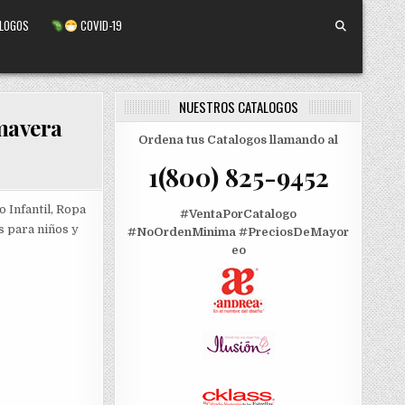
ALOGOS
COVID-19
NUESTROS CATALOGOS
mavera
Ordena tus Catalogos llamando al
1(800) 825-9452
o Infantil, Ropa
#VentaPorCatalogo
s para niños y
#NoOrdenMinima
#PreciosDeMayor
eo