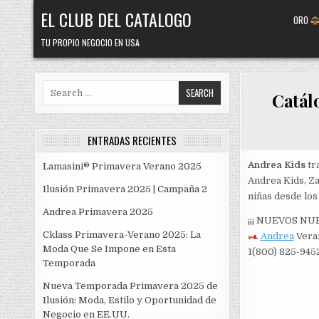
Skip
EL CLUB DEL CATALOGO
ORO
to
content
TU PROPIO NEGOCIO EN USA
Search
Catál
for:
ENTRADAS RECIENTES
Andrea Kids
tr
Lamasini® Primavera Verano 2025
Andrea Kids, Za
Ilusión Primavera 2025 | Campaña 2
niñas desde los
Andrea Primavera 2025
¡¡¡ NUEVOS NU
Cklass Primavera-Verano 2025: La
Andrea
Vera
Moda Que Se Impone en Esta
1(800) 825-945
Temporada
Nueva Temporada Primavera 2025 de
Ilusión: Moda, Estilo y Oportunidad de
Negocio en EE.UU.