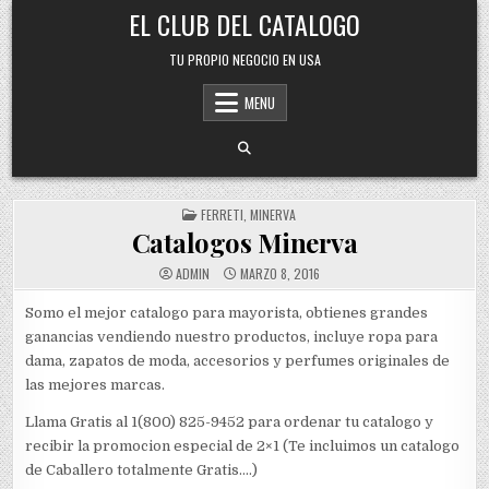
Skip
EL CLUB DEL CATALOGO
to
content
TU PROPIO NEGOCIO EN USA
MENU
POSTED
FERRETI
,
MINERVA
IN
Catalogos Minerva
ADMIN
MARZO 8, 2016
Somo el mejor catalogo para mayorista, obtienes grandes
ganancias vendiendo nuestro productos, incluye ropa para
dama, zapatos de moda, accesorios y perfumes originales de
las mejores marcas.
Llama Gratis al 1(800) 825-9452 para ordenar tu catalogo y
recibir la promocion especial de 2×1 (Te incluimos un catalogo
de Caballero totalmente Gratis….)