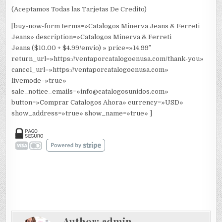
(Aceptamos Todas las Tarjetas De Credito)
[buy-now-form terms=»Catalogos Minerva Jeans & Ferreti
Jeans» description=»Catalogos Minerva & Ferreti
Jeans ($10.00 + $4.99/envio) » price=»14.99″
return_url=»https://ventaporcatalogoenusa.com/thank-you»
cancel_url=»https://ventaporcatalogoenusa.com»
livemode=»true»
sale_notice_emails=»info@catalogosunidos.com»
button=»Comprar Catalogos Ahora» currency=»USD»
show_address=»true» show_name=»true» ]
Author:
admin