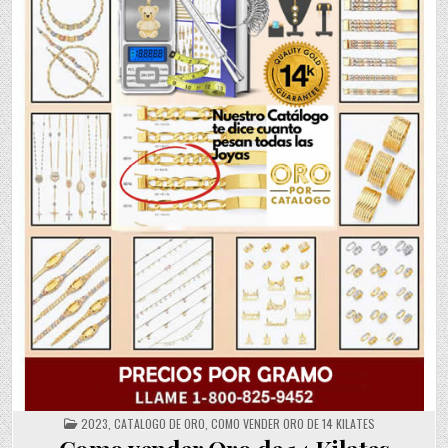
POSTED
2023
,
CATALOGO DE ORO
,
COMO VENDER ORO DE 14 KILATES
IN