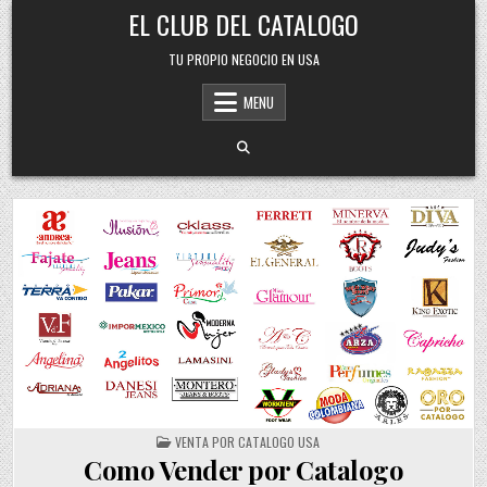
Skip
EL CLUB DEL CATALOGO
to
content
TU PROPIO NEGOCIO EN USA
MENU
POSTED
VENTA POR CATALOGO USA
IN
Como Vender por Catalogo