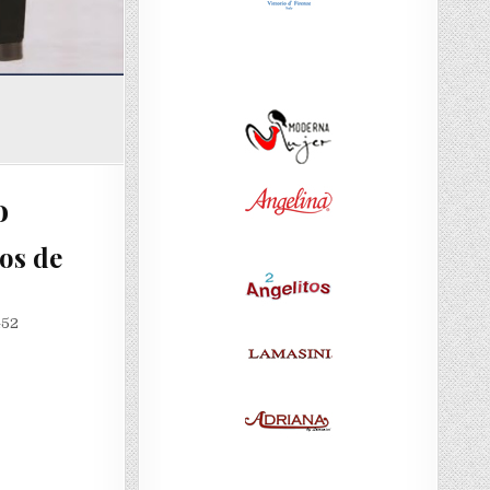
o
os de
452