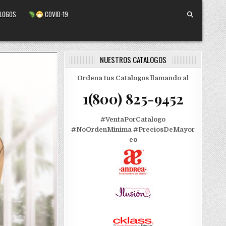
ALOGOS
COVID-19
NUESTROS CATALOGOS
Ordena tus Catalogos llamando al
1(800) 825-9452
#VentaPorCatalogo
#NoOrdenMinima
#PreciosDeMayor
eo