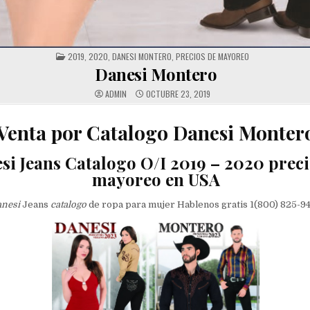
POSTED
2019
,
2020
,
DANESI MONTERO
,
PRECIOS DE MAYOREO
IN
Danesi Montero
ADMIN
OCTUBRE 23, 2019
Venta por Catalogo Danesi Monter
si Jeans Catalogo O/I 2019 – 2020 preci
mayoreo en USA
nesi
Jeans
catalogo
de ropa para mujer Hablenos gratis 1(800) 825-9